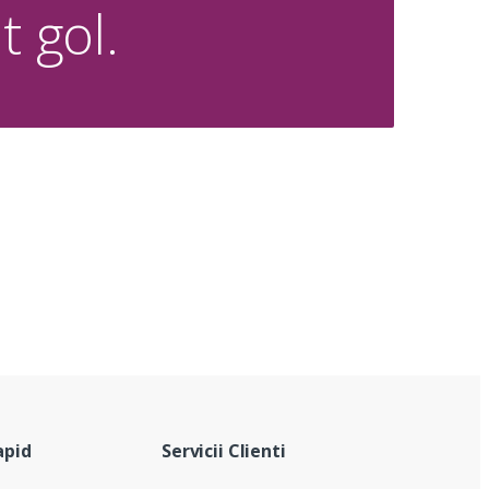
t gol.
apid
Servicii Clienti