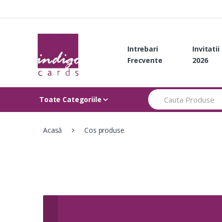
Skip
Skip
to
to
navigation
content
Intrebari
Invitati
Frecvente
2026
Search
Toate Categoriile
for:
Acasă
Cos produse