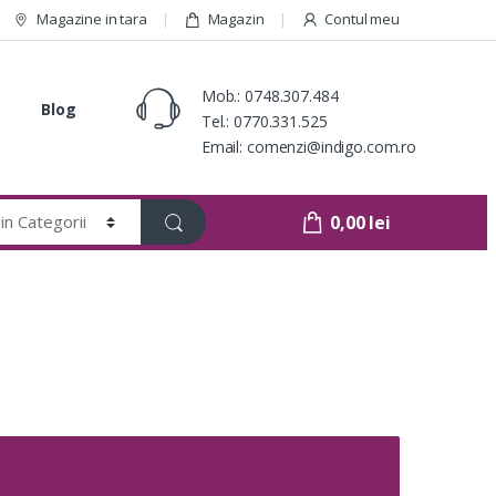
Magazine in tara
Magazin
Contul meu
Mob.:
0748.307.484
Blog
Tel.:
0770.331.525
Email:
comenzi@indigo.com.ro
0,00
lei