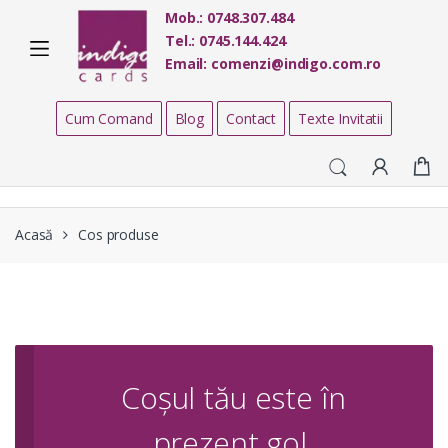
Skip
Skip
Mob.:
0748.307.484
to
to
Tel.:
0745.144.424
navigation
content
Email:
comenzi@indigo.com.ro
Cum Comand
Blog
Contact
Texte Invitatii
Acasă
Cos produse
Coșul tău este în
prezent gol.