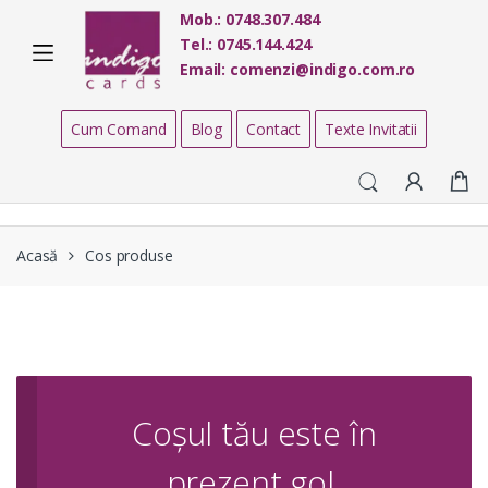
Skip
Skip
Mob.:
0748.307.484
to
to
Tel.:
0745.144.424
navigation
content
Email:
comenzi@indigo.com.ro
Cum Comand
Blog
Contact
Texte Invitatii
Acasă
Cos produse
Coșul tău este în
prezent gol.