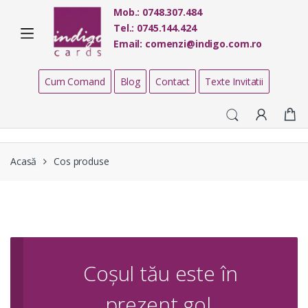
Skip
Skip
Mob.:
0748.307.484
to
to
Tel.:
0745.144.424
navigation
content
Email:
comenzi@indigo.com.ro
Cum Comand
Blog
Contact
Texte Invitatii
Acasă
Cos produse
Coșul tău este în
prezent gol.