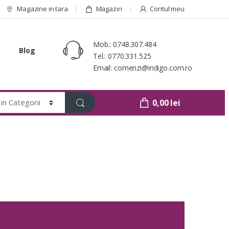
Magazine in tara
Magazin
Contul meu
Mob.:
0748.307.484
Blog
Tel.:
0770.331.525
Email:
comenzi@indigo.com.ro
0,00
lei