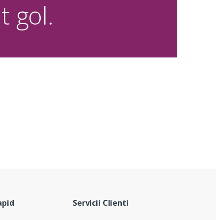
t gol.
apid
Servicii Clienti