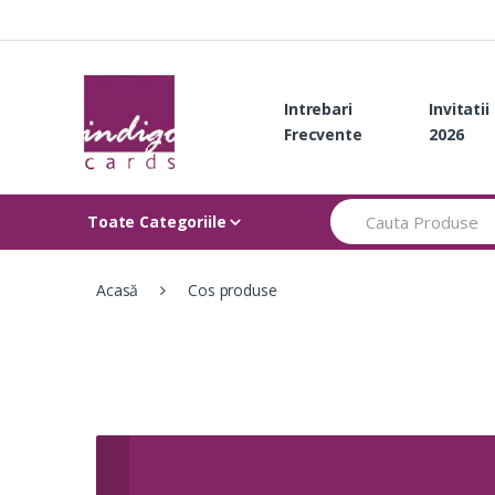
Skip
Skip
to
to
navigation
content
Intrebari
Invitati
Frecvente
2026
Search
Toate Categoriile
for:
Acasă
Cos produse