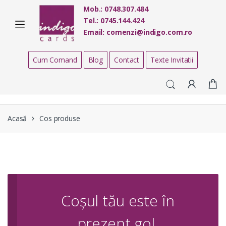
Skip
Skip
Mob.:
0748.307.484
to
to
Tel.:
0745.144.424
navigation
content
Email:
comenzi@indigo.com.ro
Cum Comand
Blog
Contact
Texte Invitatii
Acasă
Cos produse
Coșul tău este în
prezent gol.