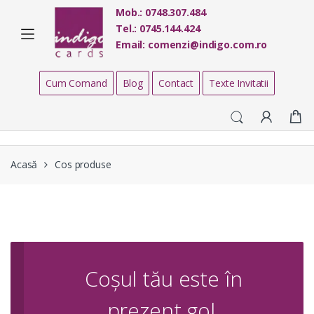
Skip
Skip
Mob.:
0748.307.484
to
to
Tel.:
0745.144.424
navigation
content
Email:
comenzi@indigo.com.ro
Cum Comand
Blog
Contact
Texte Invitatii
Acasă
Cos produse
Coșul tău este în
prezent gol.