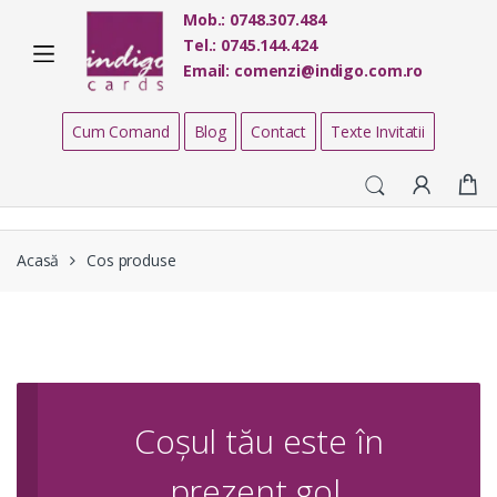
Skip
Skip
Mob.:
0748.307.484
to
to
Tel.:
0745.144.424
navigation
content
Email:
comenzi@indigo.com.ro
Cum Comand
Blog
Contact
Texte Invitatii
Acasă
Cos produse
Coșul tău este în
prezent gol.