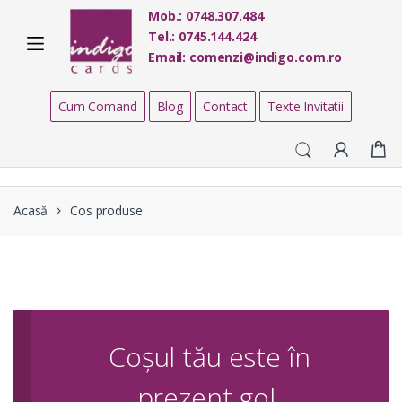
Skip
Skip
Mob.:
0748.307.484
to
to
Tel.:
0745.144.424
navigation
content
Email:
comenzi@indigo.com.ro
Cum Comand
Blog
Contact
Texte Invitatii
Acasă
Cos produse
Coșul tău este în
prezent gol.