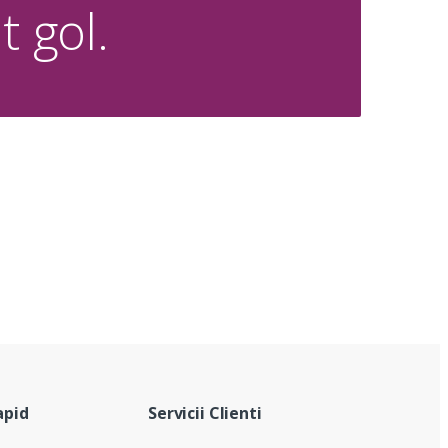
t gol.
apid
Servicii Clienti