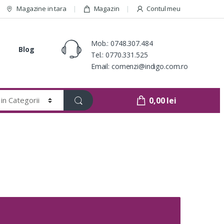
Magazine in tara
Magazin
Contul meu
Mob.:
0748.307.484
Blog
Tel.:
0770.331.525
Email:
comenzi@indigo.com.ro
0,00
lei