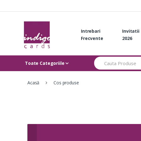
Skip
Skip
to
to
navigation
content
Intrebari
Invitati
Frecvente
2026
Search
Toate Categoriile
for:
Acasă
Cos produse