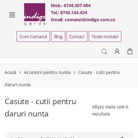
Skip
Skip
Mob.:
0748.307.484
to
to
Tel.:
0745.144.424
navigation
content
Email:
comenzi@indigo.com.ro
Cum Comand
Blog
Contact
Texte Invitatii
Acasă
Accesorii pentru nunta
Casute - cutii pentru
daruri nunta
Casute - cutii pentru
Afișez toate cele 6
daruri nunta
rezultate