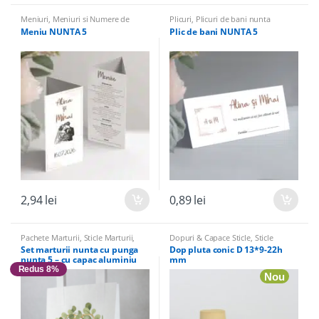
Meniuri
,
Meniuri si Numere de
Plicuri
,
Plicuri de bani nunta
masa
Meniu NUNTA 5
Plic de bani NUNTA 5
2,94
lei
0,89
lei
Pachete Marturii
,
Sticle Marturii
,
Dopuri & Capace Sticle
,
Sticle
Sticle marturii & Accesorii
marturii & Accesorii
Set marturii nunta cu punga
Dop pluta conic D 13*9-22h
nunta 5 – cu capac aluminiu
mm
Redus 8%
Nou