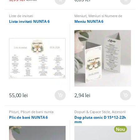
Liste de invitati
Meniuri
,
Meniuri si Numere de
masa
Lista invitati NUNTA 6
Meniu NUNTA 6
55,00
lei
2,94
lei
Plicuri
,
Plicuri de bani nunta
Dopuri & Capace Sticle
,
Accesorii
Sticle
,
Sticle marturii & Accesorii
Plic de bani NUNTA 6
Dop pluta conic D 15*12-22h
mm
Nou