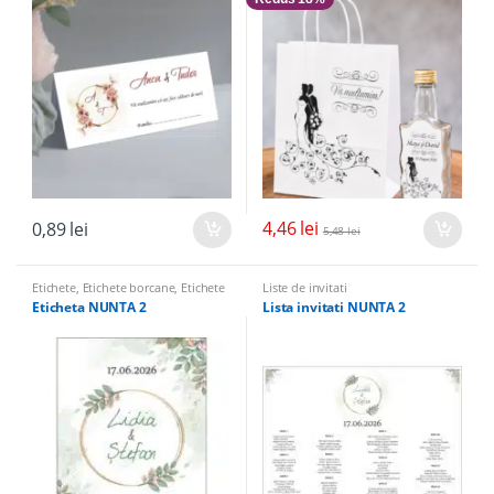
4,46
lei
0,89
lei
5,48
lei
Etichete
,
Etichete borcane
,
Etichete
Liste de invitati
sticle
Eticheta NUNTA 2
Lista invitati NUNTA 2