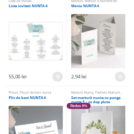
Liste de invitati
Meniuri
,
Meniuri si Numere de
masa
Lista invitati NUNTA 4
Meniu NUNTA 4
55,00
lei
2,94
lei
Plicuri
,
Plicuri de bani nunta
Marturii Nunta
,
Pachete Marturii
,
Sticle Marturii
,
Sticle marturii &
Plic de bani NUNTA 4
Set marturii nunta cu punga
Accesorii
nunta 5 – cu dop pluta
Redus 9%