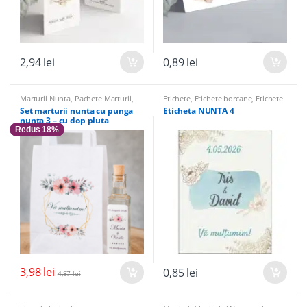
2,94
lei
0,89
lei
Marturii Nunta
,
Pachete Marturii
,
Etichete
,
Etichete borcane
,
Etichete
Sticle Marturii
,
Sticle marturii &
sticle
Set marturii nunta cu punga
Eticheta NUNTA 4
Accesorii
nunta 3 – cu dop pluta
Redus 18%
3,98
lei
0,85
lei
4,87
lei