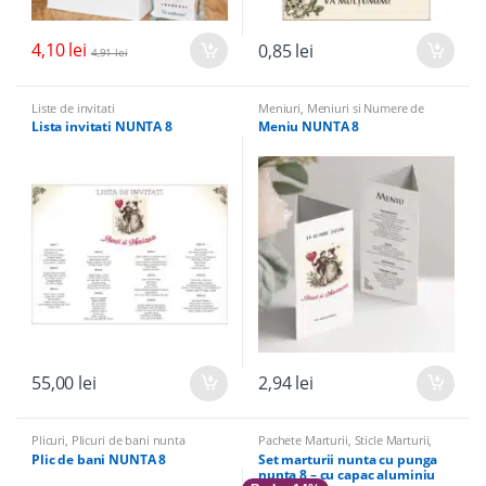
4,10
lei
0,85
lei
4,91
lei
Liste de invitati
Meniuri
,
Meniuri si Numere de
masa
Lista invitati NUNTA 8
Meniu NUNTA 8
55,00
lei
2,94
lei
Plicuri
,
Plicuri de bani nunta
Pachete Marturii
,
Sticle Marturii
,
Sticle marturii & Accesorii
Plic de bani NUNTA 8
Set marturii nunta cu punga
nunta 8 – cu capac aluminiu