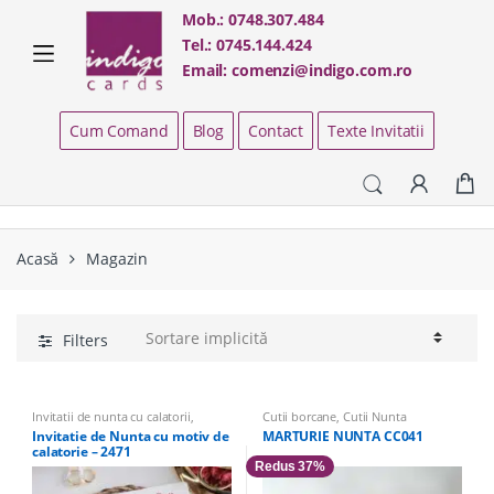
Skip
Skip
Mob.:
0748.307.484
to
to
Tel.:
0745.144.424
navigation
content
Email:
comenzi@indigo.com.ro
Cum Comand
Blog
Contact
Texte Invitatii
Acasă
Magazin
Filters
Invitatii de nunta cu calatorii
,
Cutii borcane
,
Cutii Nunta
Invitatii haioase
,
Invitatii Nunta
,
Invitatie de Nunta cu motiv de
MARTURIE NUNTA CC041
Invitatii nunta 2026
calatorie – 2471
Redus 37%