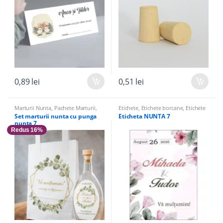
0,89
lei
0,51
lei
Marturii Nunta
,
Pachete Marturii
,
Etichete
,
Etichete borcane
,
Etichete
Sticle Marturii
,
Sticle marturii &
sticle
Set marturii nunta cu punga
Eticheta NUNTA 7
Accesorii
nunta 7
Redus 16%