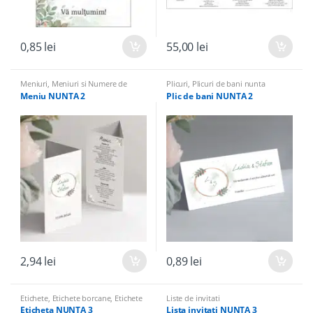
0,85
lei
55,00
lei
Meniuri
,
Meniuri si Numere de
Plicuri
,
Plicuri de bani nunta
masa
Meniu NUNTA 2
Plic de bani NUNTA 2
2,94
lei
0,89
lei
Etichete
,
Etichete borcane
,
Etichete
Liste de invitati
sticle
Eticheta NUNTA 3
Lista invitati NUNTA 3