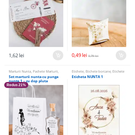
0,49
lei
1,62
lei
0,79
lei
Marturii Nunta
,
Pachete Marturii
,
Etichete
,
Etichete borcane
,
Etichete
Sticle Marturii
,
Sticle marturii &
sticle
Set marturii nunta cu punga
Eticheta NUNTA 1
Accesorii
nunta 1 – cu dop pluta
Redus 21%