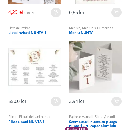
4,29
lei
0,85
lei
5,48
lei
Liste de invitati
Meniuri
,
Meniuri si Numere de
masa
Lista invitati NUNTA 1
Meniu NUNTA 1
55,00
lei
2,94
lei
Plicuri
,
Plicuri de bani nunta
Pachete Marturii
,
Sticle Marturii
,
Sticle marturii & Accesorii
Plic de bani NUNTA 1
Set marturii nunta cu punga
nunta 1 – cu capac aluminiu
Redus 18%