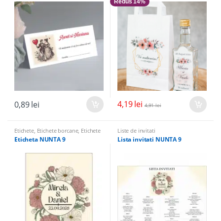
Redus 14%
4,19
lei
0,89
lei
4,91
lei
Etichete
,
Etichete borcane
,
Etichete
Liste de invitati
sticle
Eticheta NUNTA 9
Lista invitati NUNTA 9