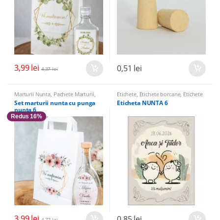
3,99
lei
0,51
lei
4,37
lei
Marturii Nunta
,
Pachete Marturii
,
Etichete
,
Etichete borcane
,
Etichete
Sticle Marturii
,
Sticle marturii &
sticle
Set marturii nunta cu punga
Eticheta NUNTA 6
Accesorii
nunta 6
Redus 16%
3,99
lei
0,85
lei
4,77
lei