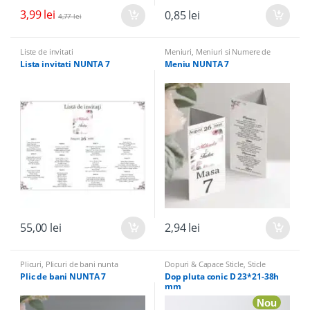
3,99
lei
0,85
lei
4,77
lei
Liste de invitati
Meniuri
,
Meniuri si Numere de
masa
Lista invitati NUNTA 7
Meniu NUNTA 7
55,00
lei
2,94
lei
Plicuri
,
Plicuri de bani nunta
Dopuri & Capace Sticle
,
Sticle
marturii & Accesorii
Plic de bani NUNTA 7
Dop pluta conic D 23*21-38h
mm
Nou