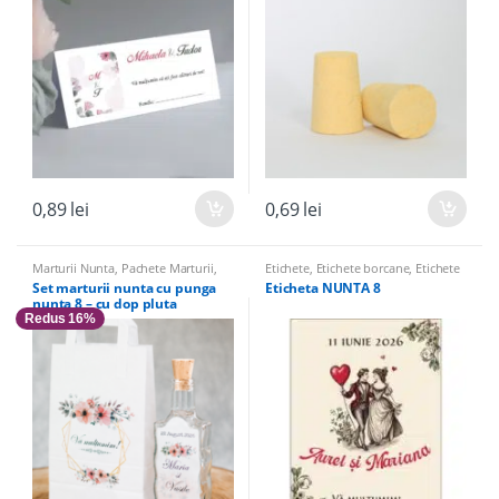
0,89
lei
0,69
lei
Marturii Nunta
,
Pachete Marturii
,
Etichete
,
Etichete borcane
,
Etichete
Sticle Marturii
,
Sticle marturii &
sticle
Set marturii nunta cu punga
Eticheta NUNTA 8
Accesorii
nunta 8 – cu dop pluta
Redus 16%