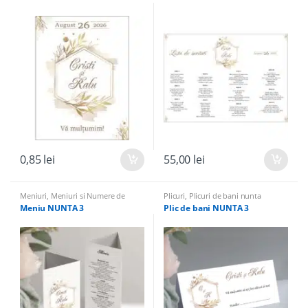
0,85
lei
55,00
lei
Meniuri
,
Meniuri si Numere de
Plicuri
,
Plicuri de bani nunta
masa
Meniu NUNTA 3
Plic de bani NUNTA 3