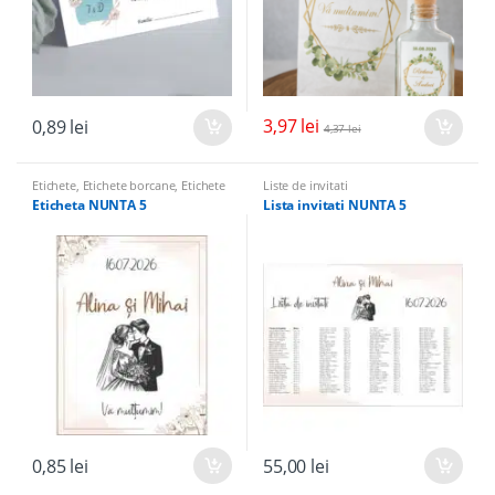
3,97
lei
0,89
lei
4,37
lei
Etichete
,
Etichete borcane
,
Etichete
Liste de invitati
sticle
Eticheta NUNTA 5
Lista invitati NUNTA 5
0,85
lei
55,00
lei