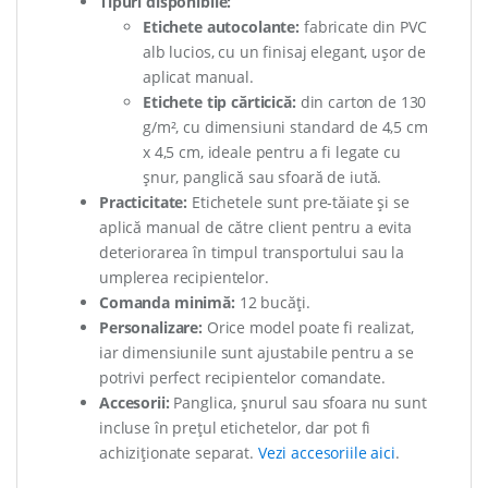
Tipuri disponibile:
Etichete autocolante:
fabricate din PVC
alb lucios, cu un finisaj elegant, ușor de
aplicat manual.
Etichete tip cărticică:
din carton de 130
g/m², cu dimensiuni standard de 4,5 cm
x 4,5 cm, ideale pentru a fi legate cu
șnur, panglică sau sfoară de iută.
Practicitate:
Etichetele sunt pre-tăiate și se
aplică manual de către client pentru a evita
deteriorarea în timpul transportului sau la
umplerea recipientelor.
Comanda minimă:
12 bucăți.
Personalizare:
Orice model poate fi realizat,
iar dimensiunile sunt ajustabile pentru a se
potrivi perfect recipientelor comandate.
Accesorii:
Panglica, șnurul sau sfoara nu sunt
incluse în prețul etichetelor, dar pot fi
achiziționate separat.
Vezi accesoriile aici
.