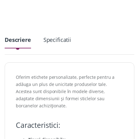
i
t
y
Descriere
Specificatii
Oferim etichete personalizate, perfecte pentru a
adăuga un plus de unicitate produselor tale.
Acestea sunt disponibile în modele diverse,
adaptate dimensiunii și formei sticlelor sau
borcanelor achiziționate.
Caracteristici: