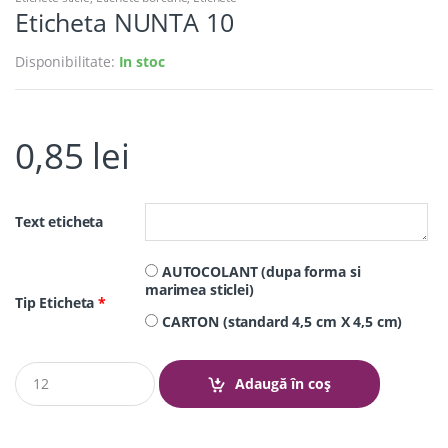
Eticheta NUNTA 10
Disponibilitate:
In stoc
0,85
lei
Text eticheta
AUTOCOLANT (dupa forma si
marimea sticlei)
Tip Eticheta
*
CARTON (standard 4,5 cm X 4,5 cm)
Q
Adaugă în coș
u
a
n
t