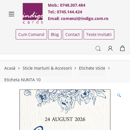
Skip
Skip
Mob.:
0748.307.484
to
to
Tel.:
0745.144.424
navigation
content
Email:
comenzi@indigo.com.ro
Cum Comand
Blog
Contact
Texte Invitatii
Acasă
Sticle marturii & Accesorii
Etichete sticle
Eticheta NUNTA 10
🔍