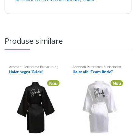
Produse similare
Accesorii Petrecerea Burlacitelor
,
Accesorii Petrecerea Burlacitelor
,
Halate
Halate
Halat negru “Bride”
Halat alb “Team Bride”
Nou
Nou