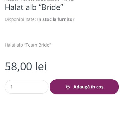
Halat alb “Bride”
Disponibilitate:
In stoc la furnizor
Halat alb “Team Bride”
58,00
lei
Q
Adaugă în coș
u
a
n
t
i
t
y