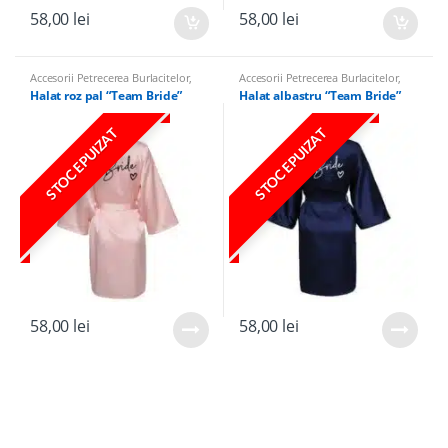
58,00
lei
58,00
lei
Accesorii Petrecerea Burlacitelor
,
Accesorii Petrecerea Burlacitelor
,
Halate
Halate
Halat roz pal “Team Bride”
Halat albastru “Team Bride”
STOC EPUIZAT
STOC EPUIZAT
58,00
lei
58,00
lei