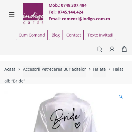
Skip
Skip
Mob.:
0748.307.484
to
to
Tel.:
0745.144.424
navigation
content
Email:
comenzi@indigo.com.ro
Cum Comand
Blog
Contact
Texte Invitatii
Acasă
Accesorii Petrecerea Burlacitelor
Halate
Halat
alb “Bride”
🔍