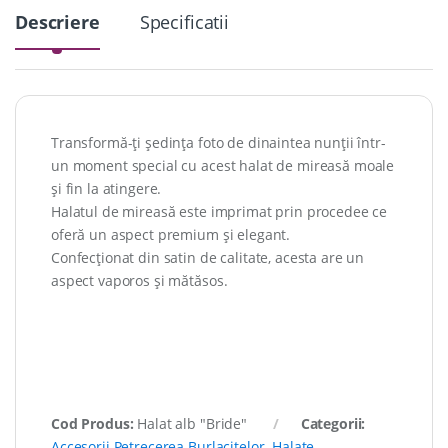
Descriere
Specificatii
Transformă-ți ședința foto de dinaintea nunții într-
un moment special cu acest halat de mireasă moale
și fin la atingere.
Halatul de mireasă este imprimat prin procedee ce
oferă un aspect premium și elegant.
Confecționat din satin de calitate, acesta are un
aspect vaporos și mătăsos.
Cod Produs:
Halat alb "Bride"
Categorii:
Accesorii Petrecerea Burlacitelor
,
Halate