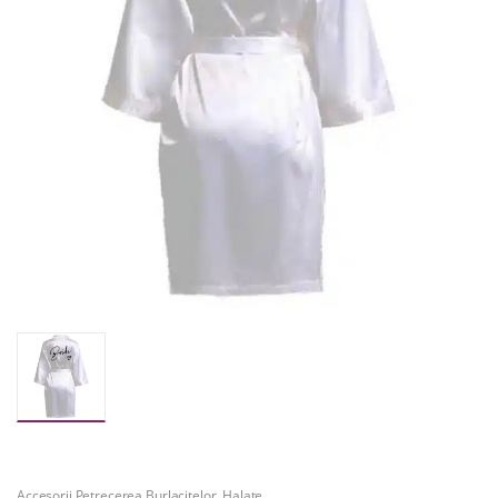
Accesorii Petrecerea Burlacitelor
,
Halate