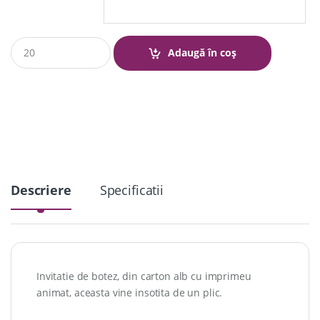
Q
Adaugă în coș
u
a
n
t
i
t
y
Descriere
Specificatii
Invitatie de botez, din carton alb cu imprimeu
animat, aceasta vine insotita de un plic.