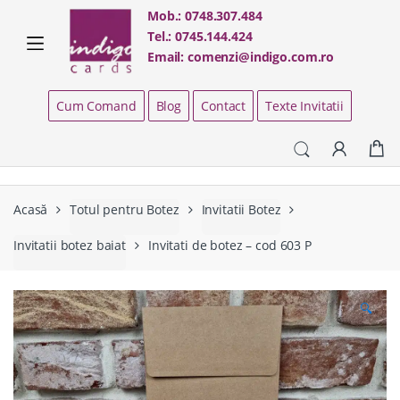
Skip
Skip
Mob.:
0748.307.484
to
to
Tel.:
0745.144.424
navigation
content
Email:
comenzi@indigo.com.ro
Cum Comand
Blog
Contact
Texte Invitatii
Acasă
Totul pentru Botez
Invitatii Botez
Invitatii botez baiat
Invitati de botez – cod 603 P
🔍