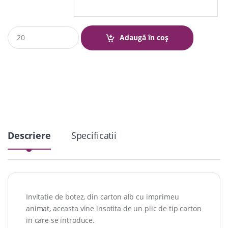
Q
Adaugă în coș
u
a
n
t
i
t
y
Descriere
Specificatii
Invitatie de botez, din carton alb cu imprimeu
animat, aceasta vine insotita de un plic de tip carton
in care se introduce.