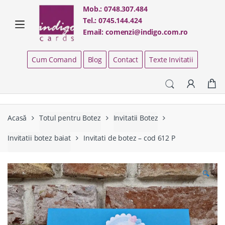
Skip
Skip
Mob.:
0748.307.484
to
to
Tel.:
0745.144.424
navigation
content
Email:
comenzi@indigo.com.ro
Cum Comand
Blog
Contact
Texte Invitatii
Acasă
Totul pentru Botez
Invitatii Botez
Invitatii botez baiat
Invitati de botez – cod 612 P
🔍