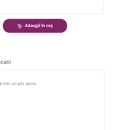
Adaugă în coș
icatii
e intr-un plic auriu.