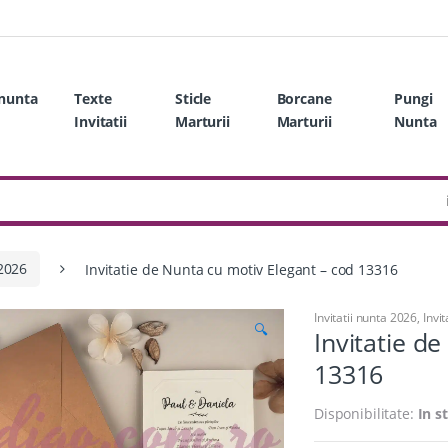
 nunta
Texte
Sticle
Borcane
Pungi
Invitatii
Marturii
Marturii
Nunta
 2026
Invitatie de Nunta cu motiv Elegant – cod 13316
Invitatii nunta 2026
,
Invit
🔍
Invitatie d
13316
Disponibilitate:
In s