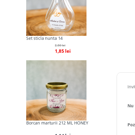
Set sticla nunta 14
2,06
lei
1,85
lei
Inv
Nu 
Borcan marturii 212 ML HONEY
Poz