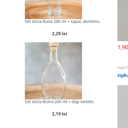
Set sticla Runa 200 ml + capac aluminiu
2,29
lei
1,9
Sigilii
Sigil
Set sticla Bistro 200 ml + dop sintetic
2,19
lei