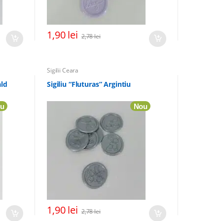
1,90
lei
2,78
lei
Sigilii Ceara
ald
Sigiliu “Fluturas” Argintiu
u
Nou
1,90
lei
2,78
lei