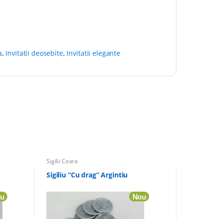
a
,
Invitatii deosebite
,
Invitatii elegante
Sigilii Ceara
Sigiliu “Cu drag” Argintiu
u
Nou