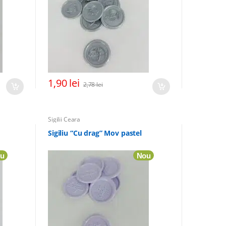
1,90
lei
2,78
lei
Sigilii Ceara
Sigiliu “Cu drag” Mov pastel
u
Nou