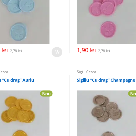
0
lei
1,90
lei
2,78
lei
2,78
lei
 Ceara
Sigilii Ceara
iu “Cu drag” Auriu
Sigiliu “Cu drag” Champagne
Nou
No