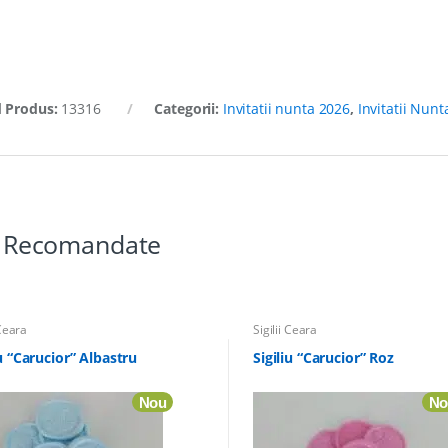
 Produs:
13316
Categorii:
Invitatii nunta 2026
,
Invitatii Nunt
ii Recomandate
 Ceara
Sigilii Ceara
iu “Carucior” Albastru
Sigiliu “Carucior” Roz
Nou
No