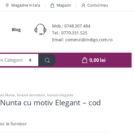
Magazine in tara
Magazin
Contul meu
Mob.:
0748.307.484
Blog
Tel.:
0770.331.525
Email:
comenzi@indigo.com.ro
0,00
lei
atii Nunta
,
Invitatii deosebite
,
Invitatii elegante
e Nunta cu motiv Elegant – cod
toc la furnizor