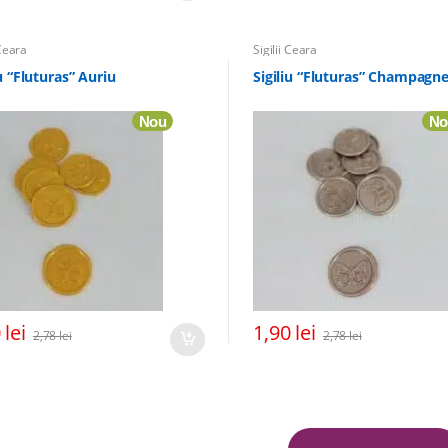
 Ceara
Sigilii Ceara
iu “Fluturas” Auriu
Sigiliu “Fluturas” Champagn
Nou
No
0
lei
1,90
lei
2,78
lei
2,78
lei