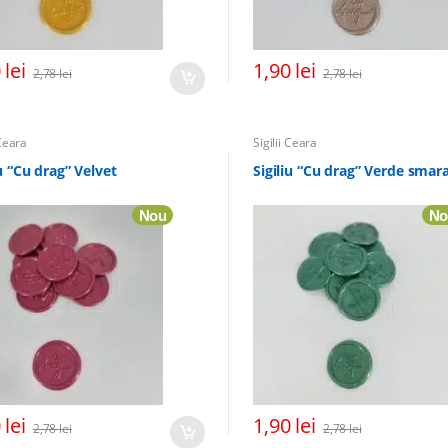
0
lei
1,90
lei
2,78
lei
2,78
lei
 Ceara
Sigilii Ceara
iu “Cu drag” Velvet
Sigiliu “Cu drag” Verde smar
Nou
No
0
lei
1,90
lei
2,78
lei
2,78
lei