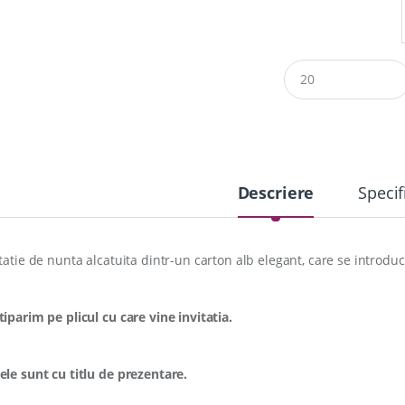
Q
u
a
n
t
i
t
y
Descriere
Specif
itatie de nunta alcatuita dintr-un carton alb elegant, care se introduc
tiparim pe plicul cu care vine invitatia.
ele sunt cu titlu de prezentare.