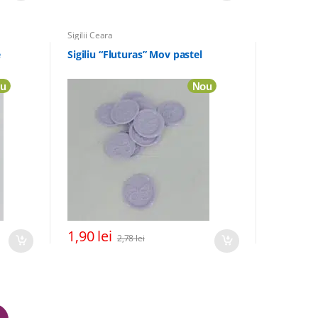
Sigilii Ceara
e
Sigiliu “Fluturas” Mov pastel
u
Nou
1,90
lei
2,78
lei