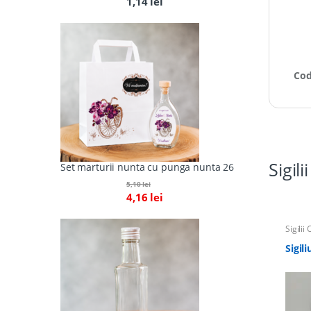
1,14
lei
Cod
Sigil
Set marturii nunta cu punga nunta 26
5,10
lei
4,16
lei
Sigilii
Sigil