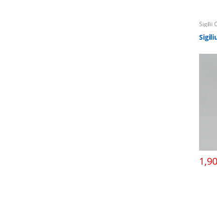
Sigilii
Sigil
1,9