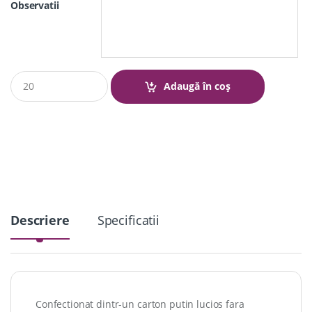
Observatii
Q
Adaugă în coș
u
a
n
t
i
t
y
Descriere
Specificatii
Confectionat dintr-un carton putin lucios fara