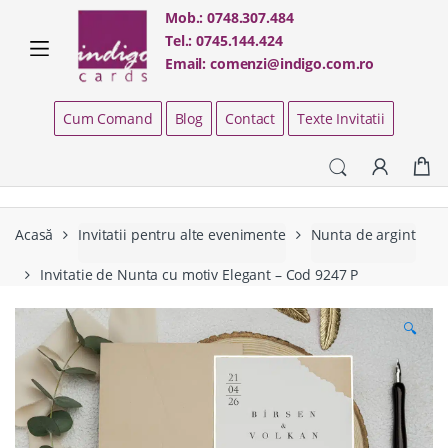
Skip
Skip
Mob.:
0748.307.484
to
to
Tel.:
0745.144.424
navigation
content
Email:
comenzi@indigo.com.ro
Cum Comand
Blog
Contact
Texte Invitatii
Acasă
Invitatii pentru alte evenimente
Nunta de argint
Invitatie de Nunta cu motiv Elegant – Cod 9247 P
🔍