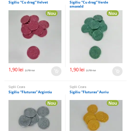
Sigiliu “Cu drag” Velvet
Sigiliu “Cu drag” Verde
smarald
Nou
Nou
1,90
lei
1,90
lei
2,78
lei
2,78
lei
Sigilii Ceara
Sigilii Ceara
Sigiliu “Fluturas” Argintiu
Sigiliu “Fluturas” Auriu
Nou
Nou