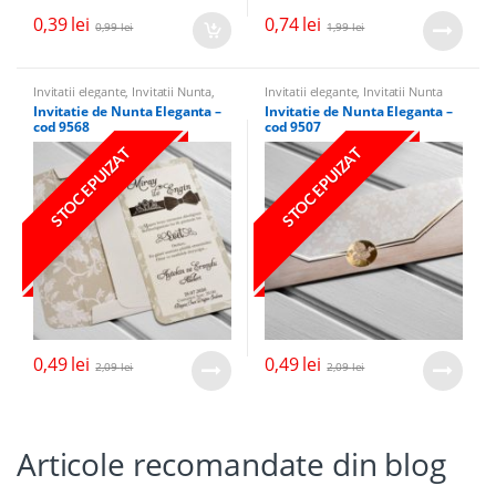
0,39
lei
0,74
lei
0,99
lei
1,99
lei
Invitatii elegante
,
Invitatii Nunta
,
Invitatii elegante
,
Invitatii Nunta
Invitatii cu miri
Invitatie de Nunta Eleganta –
Invitatie de Nunta Eleganta –
cod 9568
cod 9507
STOC EPUIZAT
STOC EPUIZAT
0,49
lei
0,49
lei
2,09
lei
2,09
lei
Articole recomandate din blog