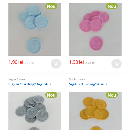
Nou
Nou
1,90
lei
1,90
lei
2,78
lei
2,78
lei
Sigilii Ceara
Sigilii Ceara
Sigiliu “Cu drag” Argintiu
Sigiliu “Cu drag” Auriu
Nou
Nou