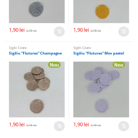
1,90
lei
1,90
lei
2,78
lei
2,78
lei
Sigilii Ceara
Sigilii Ceara
Sigiliu “Fluturas” Champagne
Sigiliu “Fluturas” Mov pastel
Nou
Nou
1,90
lei
1,90
lei
2,78
lei
2,78
lei