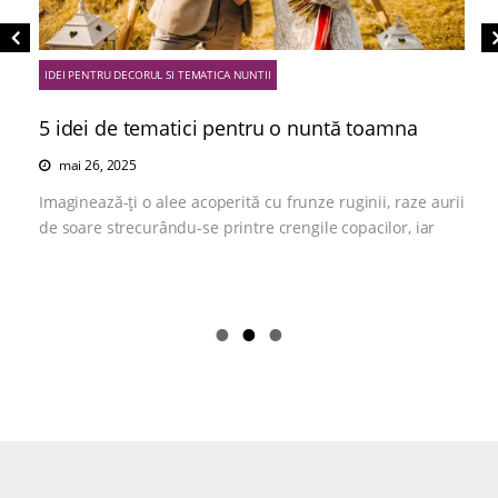
IDEI PENTRU DECORUL SI TEMATICA NUNTII
5 idei de tematici pentru o nuntă toamna
mai 26, 2025
Imaginează-ți o alee acoperită cu frunze ruginii, raze aurii
de soare strecurându-se printre crengile copacilor, iar