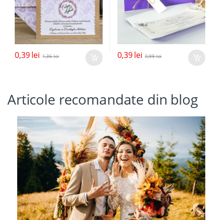
0,39
lei
0,39
lei
1,36
lei
0,99
lei
Articole recomandate din blog