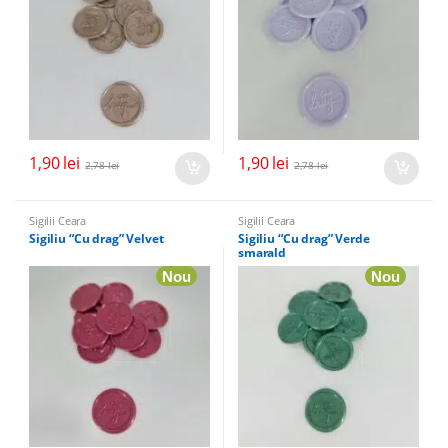
1,90
lei
1,90
lei
2,78
lei
2,78
lei
Sigilii Ceara
Sigilii Ceara
Sigiliu “Cu drag” Velvet
Sigiliu “Cu drag” Verde
smarald
Nou
Nou