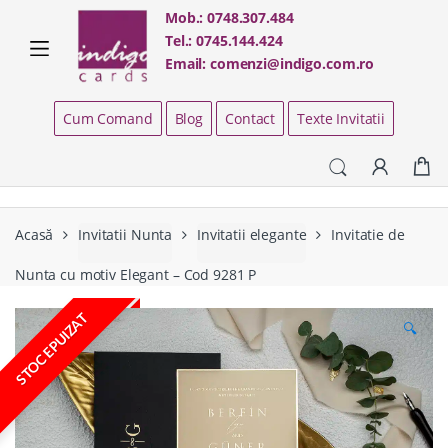
Skip
Skip
Mob.:
0748.307.484
to
to
Tel.:
0745.144.424
navigation
content
Email:
comenzi@indigo.com.ro
Cum Comand
Blog
Contact
Texte Invitatii
Acasă
Invitatii Nunta
Invitatii elegante
Invitatie de
Nunta cu motiv Elegant – Cod 9281 P
STOC EPUIZAT
🔍