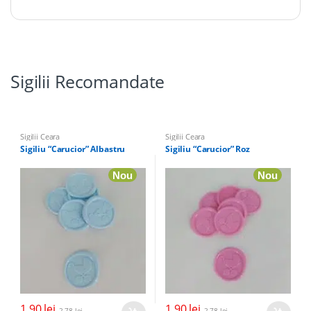
Sigilii Recomandate
Sigilii Ceara
Sigilii Ceara
Sigiliu “Carucior” Albastru
Sigiliu “Carucior” Roz
Nou
Nou
1,90
lei
1,90
lei
2,78
lei
2,78
lei