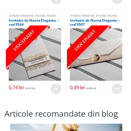
Invitatii elegante
,
Invitatii Nunta
Invitatii elegante
,
Invitatii Nunta
Invitatie de Nunta Eleganta –
Invitatie de Nunta Eleganta –
cod 9544
cod 9507
STOC EPUIZAT
STOC EPUIZAT
0,74
lei
0,49
lei
2,17
lei
2,09
lei
Articole recomandate din blog