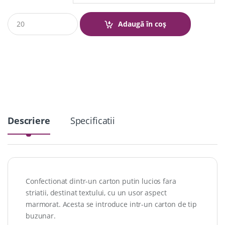
Q
Adaugă în coș
u
a
n
t
i
t
y
Descriere
Specificatii
Confectionat dintr-un carton putin lucios fara
striatii, destinat textului, cu un usor aspect
marmorat. Acesta se introduce intr-un carton de tip
buzunar.