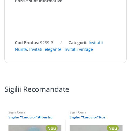
Pozele sunt informative.
Cod Produs:
9289 P
Categorii:
Invitatii
Nunta
,
Invitatii elegante
,
Invitatii vintage
Sigilii Recomandate
Sigilii Ceara
Sigilii Ceara
Sigiliu “Carucior” Albastru
Sigiliu “Carucior” Roz
Nou
Nou