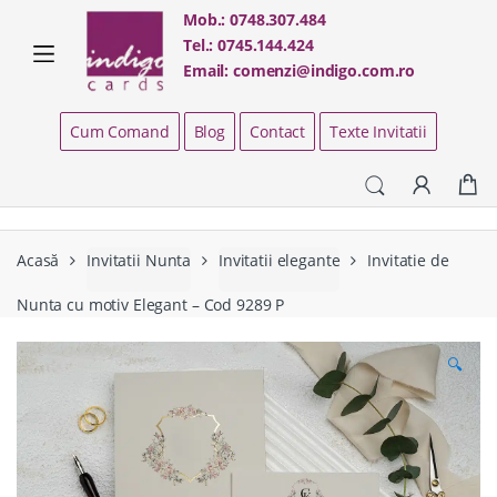
Skip
Skip
Mob.:
0748.307.484
to
to
Tel.:
0745.144.424
navigation
content
Email:
comenzi@indigo.com.ro
Cum Comand
Blog
Contact
Texte Invitatii
Acasă
Invitatii Nunta
Invitatii elegante
Invitatie de
Nunta cu motiv Elegant – Cod 9289 P
🔍