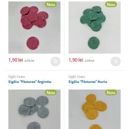
Nou
Nou
1,90
lei
1,90
lei
2,78
lei
2,78
lei
Sigilii Ceara
Sigilii Ceara
Sigiliu “Fluturas” Argintiu
Sigiliu “Fluturas” Auriu
Nou
Nou