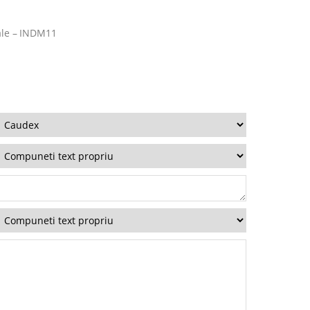
tale – INDM11
i