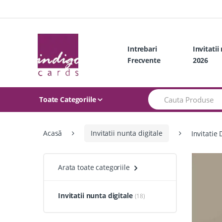
Skip
Skip
to
to
navigation
content
Intrebari
Invitatii
Frecvente
2026
Search
Toate Categoriile
for:
Acasă
Invitatii nunta digitale
Invitatie
Arata toate categoriile
Invitatii nunta digitale
(18)