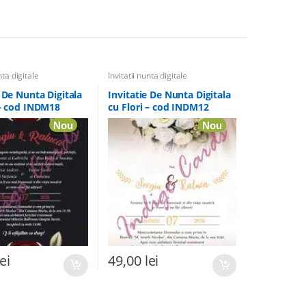
nta digitale
Invitatii nunta digitale
e De Nunta Digitala
Invitatie De Nunta Digitala
 – cod INDM18
cu Flori – cod INDM12
Nou
Nou
lei
49,00
lei