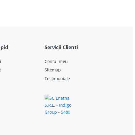
apid
Servicii Clienti
i
Contul meu
d
Sitemap
Testimoniale