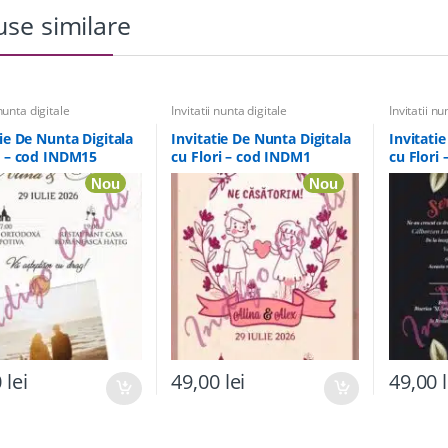
se similare
 nunta digitale
Invitatii nunta digitale
Invitatii nu
tie De Nunta Digitala
Invitatie De Nunta Digitala
Invitati
i – cod INDM15
cu Flori – cod INDM1
cu Flori
Nou
Nou
0
lei
49,00
lei
49,00