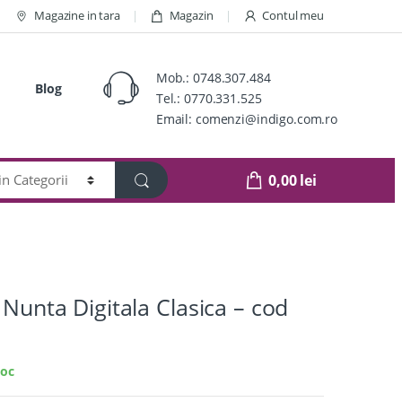
Magazine in tara
Magazin
Contul meu
Mob.:
0748.307.484
Blog
Tel.:
0770.331.525
Email:
comenzi@indigo.com.ro
0,00
lei
 Nunta Digitala Clasica – cod
toc