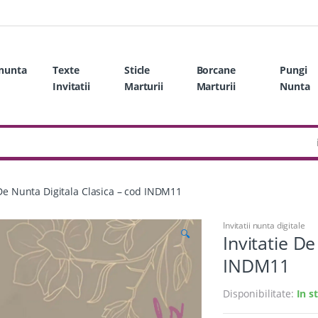
 nunta
Texte
Sticle
Borcane
Pungi
Invitatii
Marturii
Marturii
Nunta
 De Nunta Digitala Clasica – cod INDM11
Invitatii nunta digitale
🔍
Invitatie De
INDM11
Disponibilitate:
In s