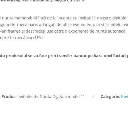
ți nunta memorabilă încă de la început cu invitațiile noastre digitale 
ignuri fermecătoare, adăugați detaliile evenimentului și trimiteți invi
planificarea și deschideți ușa către o experiență de nuntă autentică. Cu
ntire fermecătoare! 💌✨
ata produsului se va face prin transfer bancar pe baza unei facturi
 Produs:
Invitatie de Nunta Digitala model 11
Categorie:
Inv