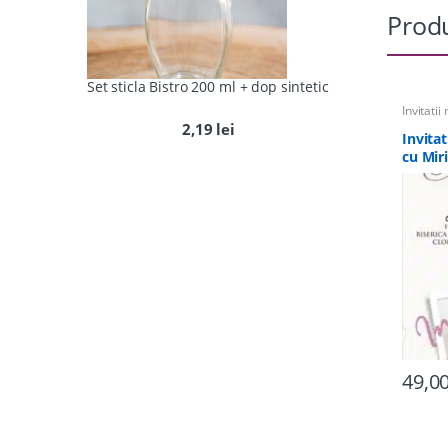
Produ
Set sticla Bistro 200 ml + dop sintetic
Invitatii
2,19
lei
Invita
cu Mir
49,0