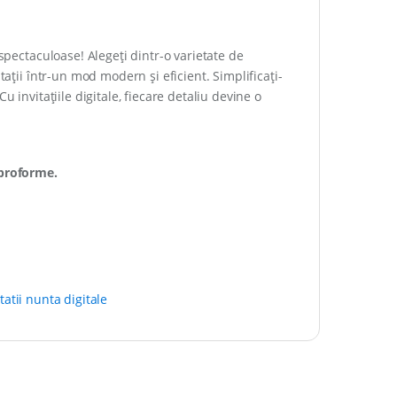
spectaculoase! Alegeți dintr-o varietate de
tații într-un mod modern și eficient. Simplificați-
 invitațiile digitale, fiecare detaliu devine o
 proforme.
itatii nunta digitale