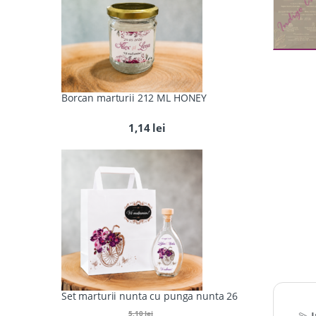
Borcan marturii 212 ML HONEY
1,14
lei
Set marturii nunta cu punga nunta 26
5,10
lei
💫
I