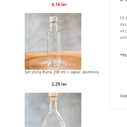
4,16
lei
Fă-
des
vă 
ami
*Pl
Set sticla Runa 200 ml + capac aluminiu
2,29
lei
Cod