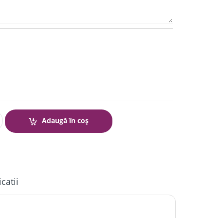
Adaugă în coș
icatii