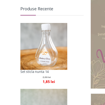
Produse Recente
Set sticla nunta 14
2,06
lei
1,85
lei