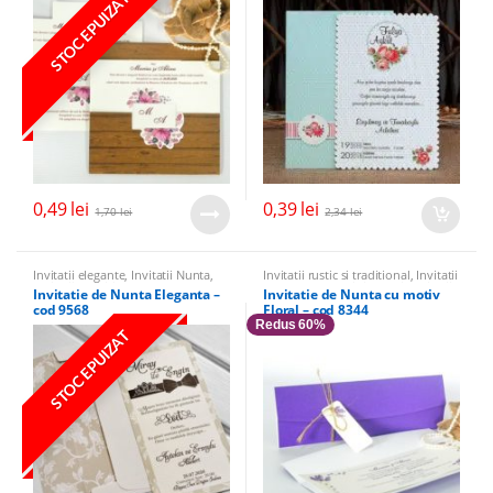
STOC EPUIZAT
0,49
lei
0,39
lei
1,70
lei
2,34
lei
Invitatii elegante
,
Invitatii Nunta
,
Invitatii rustic si traditional
,
Invitatii
Invitatii cu miri
de nunta cu flori si fluturi
,
Invitatii
Invitatie de Nunta Eleganta –
Invitatie de Nunta cu motiv
Nunta
,
Invitatii elegante
cod 9568
Floral – cod 8344
Redus 60%
STOC EPUIZAT