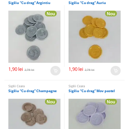
Sigiliu “Cu drag” Argintiu
Sigiliu “Cu drag” Auriu
Nou
Nou
1,90
lei
1,90
lei
2,78
lei
2,78
lei
Sigilii Ceara
Sigilii Ceara
Sigiliu “Cu drag” Champagne
Sigiliu “Cu drag” Mov pastel
Nou
Nou