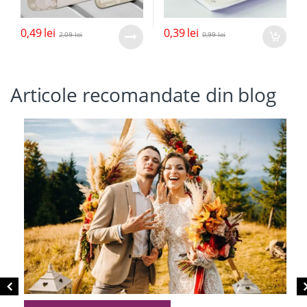
0,49
lei
0,39
lei
2,09
lei
0,99
lei
Articole recomandate din blog