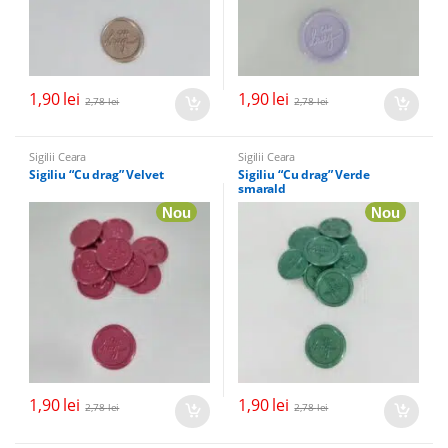
1,90
lei
1,90
lei
2,78
lei
2,78
lei
Sigilii Ceara
Sigilii Ceara
Sigiliu “Cu drag” Velvet
Sigiliu “Cu drag” Verde
smarald
Nou
Nou
1,90
lei
1,90
lei
2,78
lei
2,78
lei