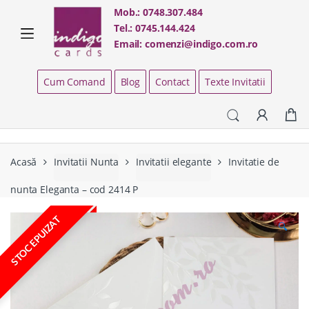
Skip
Skip
Mob.:
0748.307.484
to
to
Tel.:
0745.144.424
navigation
content
Email:
comenzi@indigo.com.ro
Cum Comand
Blog
Contact
Texte Invitatii
Acasă
Invitatii Nunta
Invitatii elegante
Invitatie de
nunta Eleganta – cod 2414 P
STOC EPUIZAT
🔍