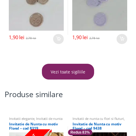
1,90
lei
1,90
lei
2,78
lei
2,78
lei
Vezi toate sigiliile
Produse similare
Invitatii elegante
,
Invitatii de nunta
Invitatii de nunta cu flori si fluturi
,
cu flori si fluturi
,
Invitatii Nunta
Invitatii Nunta
,
Invitatii elegante
Invitatie de Nunta cu motiv
Invitatie de Nunta cu motiv
Floral – cod 8319
Floral – cod 9438
Redus 83%