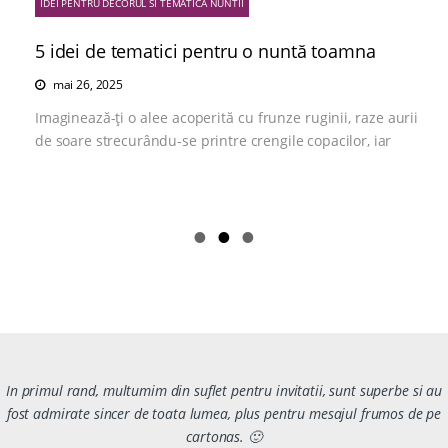
IDEI PENTRU DECORUL SI TEMATICA NUNTII
5 idei de tematici pentru o nuntă toamna
mai 26, 2025
Imaginează-ți o alee acoperită cu frunze ruginii, raze aurii
de soare strecurându-se printre crengile copacilor, iar
In primul rand, multumim din suflet pentru invitatii, sunt superbe si au
fost admirate sincer de toata lumea, plus pentru mesajul frumos de pe
cartonas. 🙂