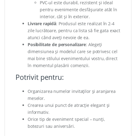
PVC-ul este durabil, rezistent și ideal
pentru evenimente desfășurate atât în
interior, cât și în exterior.
Livrare rapidă
: Produsul este realizat în 2-4
zile lucrătoare, pentru ca lista să fie gata exact
atunci când aveți nevoie de ea.
Posibilitate de personalizare
: Alegeți
dimensiunea și modelul care se potrivesc cel
mai bine stilului evenimentului vostru, direct
în momentul plasării comenzii.
Potrivit pentru:
Organizarea numelor invitaților și aranjarea
meselor.
Crearea unui punct de atracție elegant și
informativ.
Orice tip de eveniment special – nunți,
botezuri sau aniversări.