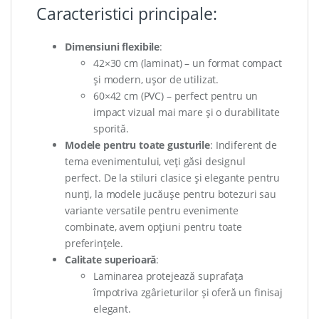
Caracteristici principale:
Dimensiuni flexibile
:
42×30 cm (laminat) – un format compact
și modern, ușor de utilizat.
60×42 cm (PVC) – perfect pentru un
impact vizual mai mare și o durabilitate
sporită.
Modele pentru toate gusturile
: Indiferent de
tema evenimentului, veți găsi designul
perfect. De la stiluri clasice și elegante pentru
nunți, la modele jucăușe pentru botezuri sau
variante versatile pentru evenimente
combinate, avem opțiuni pentru toate
preferințele.
Calitate superioară
:
Laminarea protejează suprafața
împotriva zgârieturilor și oferă un finisaj
elegant.