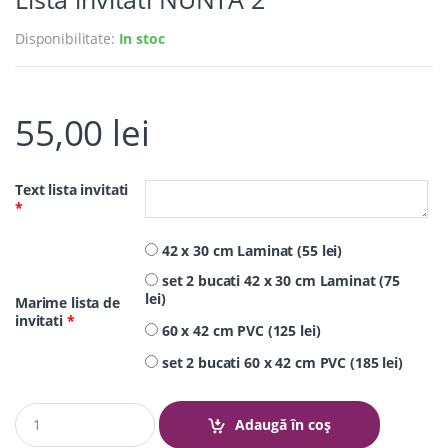
Disponibilitate:
In stoc
55,00
lei
Text lista invitati
*
42 x 30 cm Laminat (55 lei)
set 2 bucati 42 x 30 cm Laminat (75
lei)
Marime lista de
invitati
*
60 x 42 cm PVC (125 lei)
set 2 bucati 60 x 42 cm PVC (185 lei)
Q
Adaugă în coș
u
a