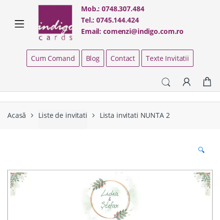
Skip
Skip
Mob.:
0748.307.484
to
to
Tel.:
0745.144.424
navigation
content
Email:
comenzi@indigo.com.ro
Cum Comand
Blog
Contact
Texte Invitatii
Acasă
Liste de invitati
Lista invitati NUNTA 2
🔍