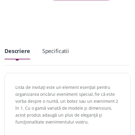
n
t
i
t
y
Descriere
Specificatii
Lista de invitați este un element esențial pentru
organizarea oricărui eveniment special, fie că este
vorba despre o nuntă, un botez sau un eveniment 2
în 1. Cu o gamă variată de modele și dimensiuni,
acest produs adaugă un plus de eleganță și
funcționalitate evenimentului vostru.