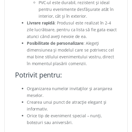
PVC-ul este durabil, rezistent și ideal
pentru evenimente desfășurate atât în
interior, cât și în exterior.
Livrare rapidă
: Produsul este realizat în 2-4
zile lucrătoare, pentru ca lista să fie gata exact
atunci când aveți nevoie de ea.
Posibilitate de personalizare
: Alegeți
dimensiunea și modelul care se potrivesc cel
mai bine stilului evenimentului vostru, direct
în momentul plasării comenzii.
Potrivit pentru:
Organizarea numelor invitaților și aranjarea
meselor.
Crearea unui punct de atracție elegant și
informativ.
Orice tip de eveniment special – nunți,
botezuri sau aniversări.