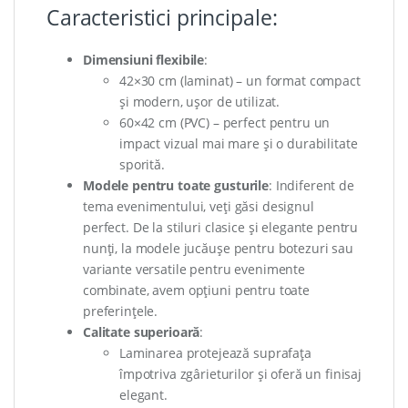
Caracteristici principale:
Dimensiuni flexibile
:
42×30 cm (laminat) – un format compact
și modern, ușor de utilizat.
60×42 cm (PVC) – perfect pentru un
impact vizual mai mare și o durabilitate
sporită.
Modele pentru toate gusturile
: Indiferent de
tema evenimentului, veți găsi designul
perfect. De la stiluri clasice și elegante pentru
nunți, la modele jucăușe pentru botezuri sau
variante versatile pentru evenimente
combinate, avem opțiuni pentru toate
preferințele.
Calitate superioară
:
Laminarea protejează suprafața
împotriva zgârieturilor și oferă un finisaj
elegant.