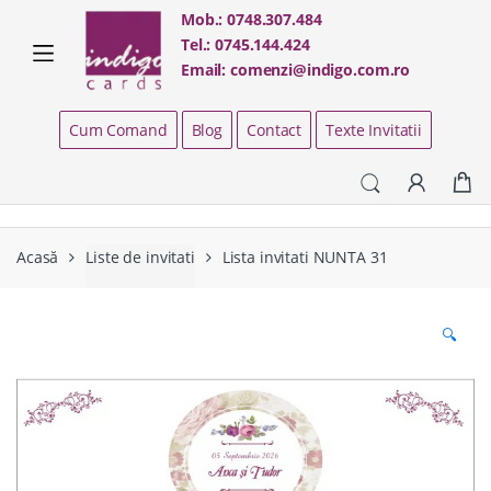
Skip
Skip
Mob.:
0748.307.484
to
to
Tel.:
0745.144.424
navigation
content
Email:
comenzi@indigo.com.ro
Cum Comand
Blog
Contact
Texte Invitatii
Acasă
Liste de invitati
Lista invitati NUNTA 31
🔍