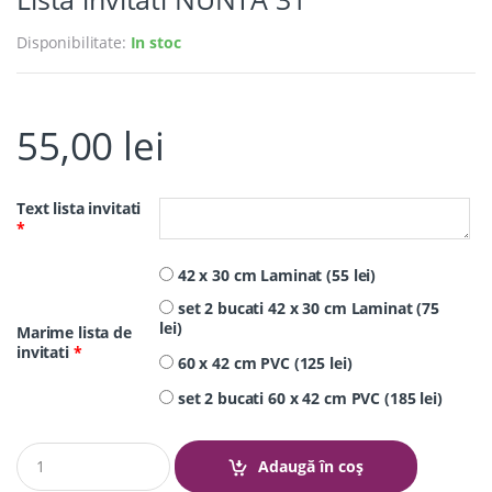
Disponibilitate:
In stoc
55,00
lei
Text lista invitati
*
42 x 30 cm Laminat (55 lei)
set 2 bucati 42 x 30 cm Laminat (75
lei)
Marime lista de
invitati
*
60 x 42 cm PVC (125 lei)
set 2 bucati 60 x 42 cm PVC (185 lei)
Q
Adaugă în coș
u
a