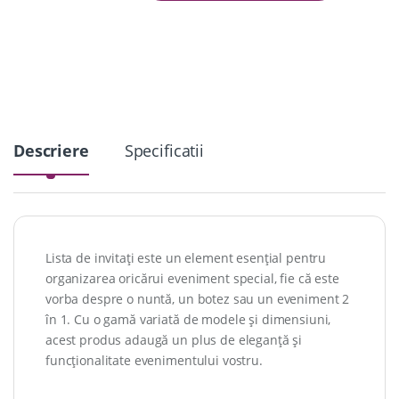
n
t
i
t
y
Descriere
Specificatii
Lista de invitați este un element esențial pentru
organizarea oricărui eveniment special, fie că este
vorba despre o nuntă, un botez sau un eveniment 2
în 1. Cu o gamă variată de modele și dimensiuni,
acest produs adaugă un plus de eleganță și
funcționalitate evenimentului vostru.