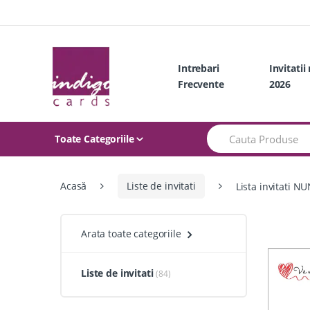
Skip
Skip
to
to
navigation
content
Intrebari
Invitatii
Frecvente
2026
Search
Toate Categoriile
for:
Acasă
Liste de invitati
Lista invitati N
Arata toate categoriile
Liste de invitati
(84)