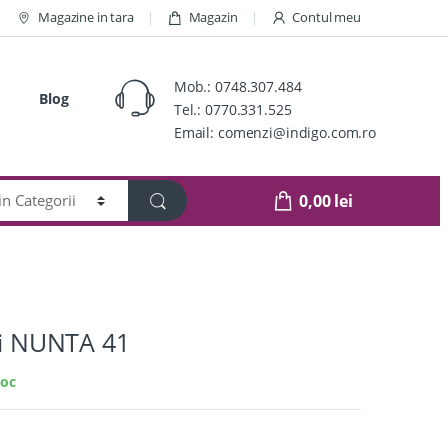
Magazine in tara
Magazin
Contul meu
Mob.:
0748.307.484
Blog
Tel.:
0770.331.525
Email:
comenzi@indigo.com.ro
0,00
lei
ati NUNTA 41
toc