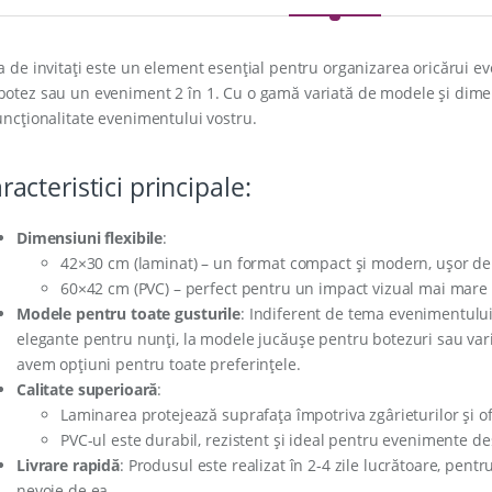
ta de invitați este un element esențial pentru organizarea oricărui e
botez sau un eveniment 2 în 1. Cu o gamă variată de modele și dime
funcționalitate evenimentului vostru.
racteristici principale:
Dimensiuni flexibile
:
42×30 cm (laminat) – un format compact și modern, ușor de u
60×42 cm (PVC) – perfect pentru un impact vizual mai mare ș
Modele pentru toate gusturile
: Indiferent de tema evenimentului, 
elegante pentru nunți, la modele jucăușe pentru botezuri sau va
avem opțiuni pentru toate preferințele.
Calitate superioară
:
Laminarea protejează suprafața împotriva zgârieturilor și of
PVC-ul este durabil, rezistent și ideal pentru evenimente desf
Livrare rapidă
: Produsul este realizat în 2-4 zile lucrătoare, pentr
nevoie de ea.