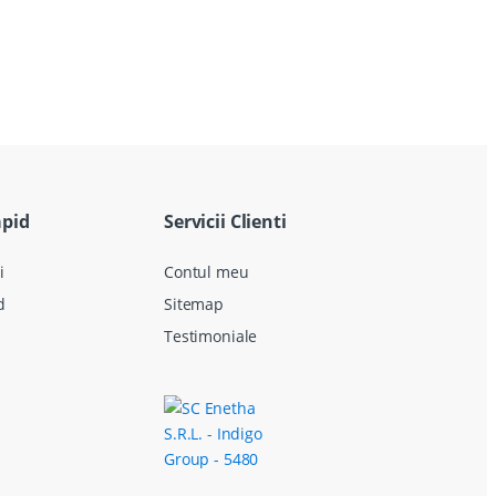
apid
Servicii Clienti
i
Contul meu
d
Sitemap
Testimoniale