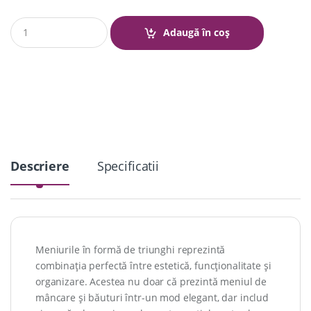
Q
Adaugă în coș
u
a
n
t
i
t
y
Descriere
Specificatii
Meniurile în formă de triunghi reprezintă
combinația perfectă între estetică, funcționalitate și
organizare. Acestea nu doar că prezintă meniul de
mâncare și băuturi într-un mod elegant, dar includ