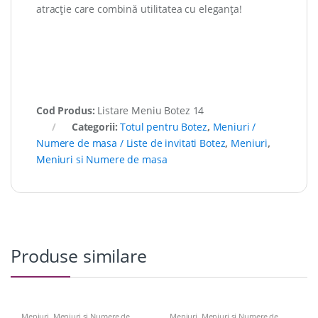
atracție care combină utilitatea cu eleganța!
Cod Produs:
Listare Meniu Botez 14
Categorii:
Totul pentru Botez
,
Meniuri /
Numere de masa / Liste de invitati Botez
,
Meniuri
,
Meniuri si Numere de masa
Produse similare
Meniuri
,
Meniuri si Numere de
Meniuri
,
Meniuri si Numere de