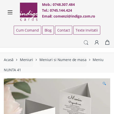
Skip
Skip
Mob.:
0748.307.484
to
to
Tel.:
0745.144.424
navigation
content
Email:
comenzi@indigo.com.ro
Cum Comand
Blog
Contact
Texte Invitatii
Acasă
Meniuri
Meniuri si Numere de masa
Meniu
NUNTA 41
🔍