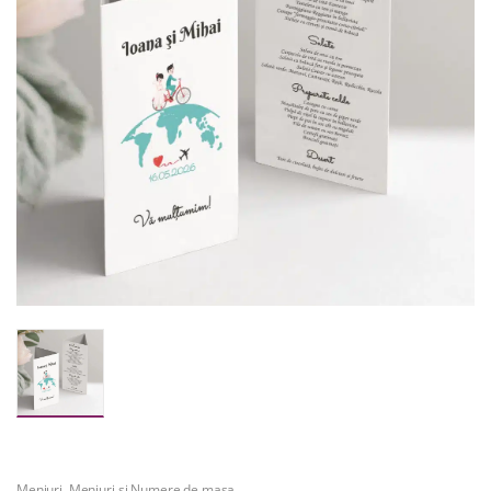
Meniuri
,
Meniuri si Numere de masa