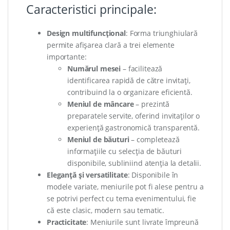
Caracteristici principale:
Design multifuncțional
: Forma triunghiulară
permite afișarea clară a trei elemente
importante:
Numărul mesei
– facilitează
identificarea rapidă de către invitați,
contribuind la o organizare eficientă.
Meniul de mâncare
– prezintă
preparatele servite, oferind invitaților o
experiență gastronomică transparentă.
Meniul de băuturi
– completează
informațiile cu selecția de băuturi
disponibile, subliniind atenția la detalii.
Eleganță și versatilitate
: Disponibile în
modele variate, meniurile pot fi alese pentru a
se potrivi perfect cu tema evenimentului, fie
că este clasic, modern sau tematic.
Practicitate
: Meniurile sunt livrate împreună