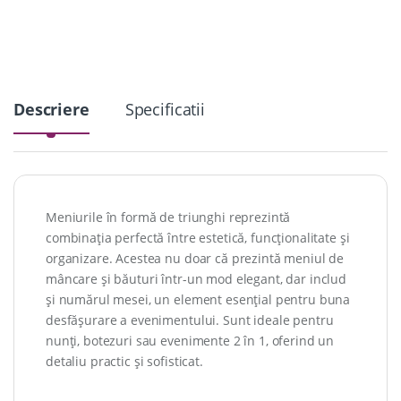
i
t
y
Descriere
Specificatii
Meniurile în formă de triunghi reprezintă
combinația perfectă între estetică, funcționalitate și
organizare. Acestea nu doar că prezintă meniul de
mâncare și băuturi într-un mod elegant, dar includ
și numărul mesei, un element esențial pentru buna
desfășurare a evenimentului. Sunt ideale pentru
nunți, botezuri sau evenimente 2 în 1, oferind un
detaliu practic și sofisticat.