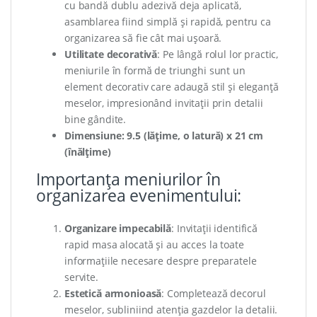
cu bandă dublu adezivă deja aplicată,
asamblarea fiind simplă și rapidă, pentru ca
organizarea să fie cât mai ușoară.
Utilitate decorativă
: Pe lângă rolul lor practic,
meniurile în formă de triunghi sunt un
element decorativ care adaugă stil și eleganță
meselor, impresionând invitații prin detalii
bine gândite.
Dimensiune: 9.5 (lățime, o latură) x 21 cm
(înălțime)
Importanța meniurilor în
organizarea evenimentului:
Organizare impecabilă
: Invitații identifică
rapid masa alocată și au acces la toate
informațiile necesare despre preparatele
servite.
Estetică armonioasă
: Completează decorul
meselor, subliniind atenția gazdelor la detalii.