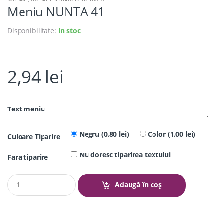
Meniu NUNTA 41
Disponibilitate:
In stoc
2,94
lei
Text meniu
Negru (0.80 lei)
Color (1.00 lei)
Culoare Tiparire
Nu doresc tiparirea textului
Fara tiparire
Q
Adaugă în coș
u
a
n
t