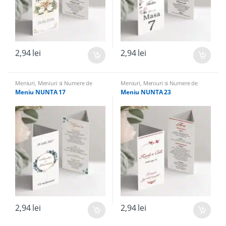
2,94
lei
2,94
lei
Meniuri
,
Meniuri si Numere de
Meniuri
,
Meniuri si Numere de
masa
masa
Meniu NUNTA 17
Meniu NUNTA 23
2,94
lei
2,94
lei