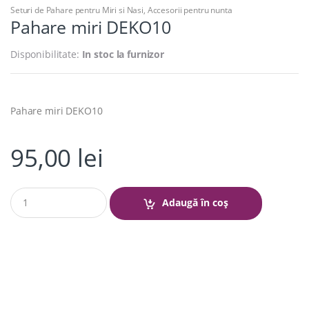
Seturi de Pahare pentru Miri si Nasi
,
Accesorii pentru nunta
Pahare miri DEKO10
Disponibilitate:
In stoc la furnizor
Pahare miri DEKO10
95,00
lei
Q
Adaugă în coș
u
a
n
t
i
t
y