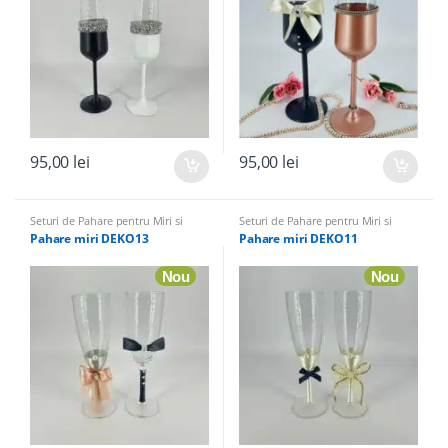
95,00
lei
95,00
lei
Seturi de Pahare pentru Miri si
Seturi de Pahare pentru Miri si
Nasi
,
Accesorii pentru nunta
Nasi
,
Accesorii pentru nunta
Pahare miri DEKO13
Pahare miri DEKO11
Nou
Nou