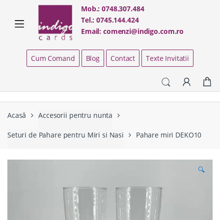
Skip
Skip
Mob.:
0748.307.484
to
to
Tel.:
0745.144.424
navigation
content
Email:
comenzi@indigo.com.ro
Cum Comand
Blog
Contact
Texte Invitatii
Acasă
Accesorii pentru nunta
Seturi de Pahare pentru Miri si Nasi
Pahare miri DEKO10
🔍