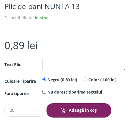
Plic de bani NUNTA 13
Disponibilitate:
In stoc
0,89
lei
Text Plic
Negru (0.80 lei)
Color (1.00 lei)
Culoare Tiparire
Nu doresc tiparirea textului
Fara tiparire
Q
Adaugă în coș
u
a
n
t