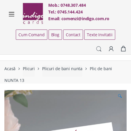
Skip
Skip
Mob.:
0748.307.484
to
to
Tel.:
0745.144.424
navigation
content
Email:
comenzi@indigo.com.ro
Cum Comand
Blog
Contact
Texte Invitatii
Acasă
Plicuri
Plicuri de bani nunta
Plic de bani
NUNTA 13
🔍