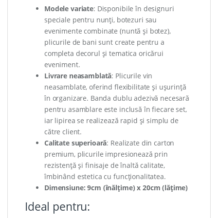
Modele variate
: Disponibile în designuri
speciale pentru nunți, botezuri sau
evenimente combinate (nuntă și botez),
plicurile de bani sunt create pentru a
completa decorul și tematica oricărui
eveniment.
Livrare neasamblată
: Plicurile vin
neasamblate, oferind flexibilitate și ușurință
în organizare. Banda dublu adezivă necesară
pentru asamblare este inclusă în fiecare set,
iar lipirea se realizează rapid și simplu de
către client.
Calitate superioară
: Realizate din carton
premium, plicurile impresionează prin
rezistență și finisaje de înaltă calitate,
îmbinând estetica cu funcționalitatea.
Dimensiune: 9cm (înălțime) x 20cm (lățime)
Ideal pentru: