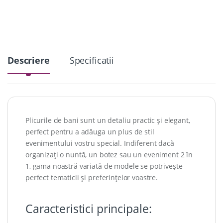
i
t
y
Descriere
Specificatii
Plicurile de bani sunt un detaliu practic și elegant,
perfect pentru a adăuga un plus de stil
evenimentului vostru special. Indiferent dacă
organizați o nuntă, un botez sau un eveniment 2 în
1, gama noastră variată de modele se potrivește
perfect tematicii și preferințelor voastre.
Caracteristici principale: