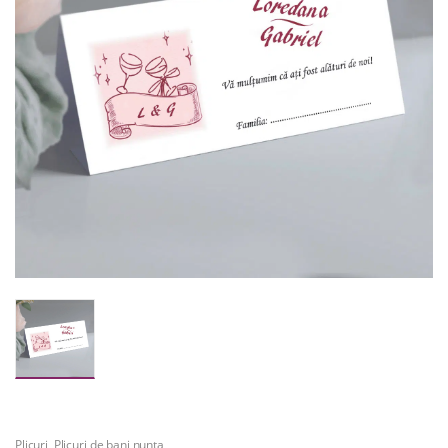
Plicuri
,
Plicuri de bani nunta