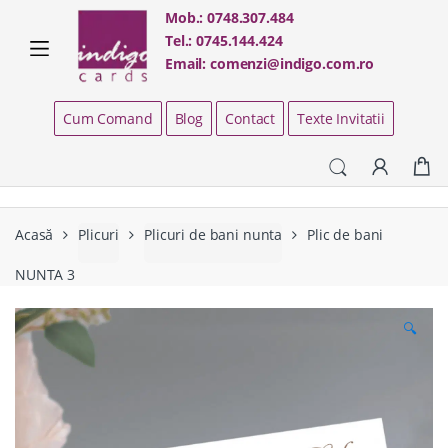
Skip
Skip
Mob.:
0748.307.484
to
to
Tel.:
0745.144.424
navigation
content
Email:
comenzi@indigo.com.ro
Cum Comand
Blog
Contact
Texte Invitatii
Acasă
Plicuri
Plicuri de bani nunta
Plic de bani
NUNTA 3
🔍