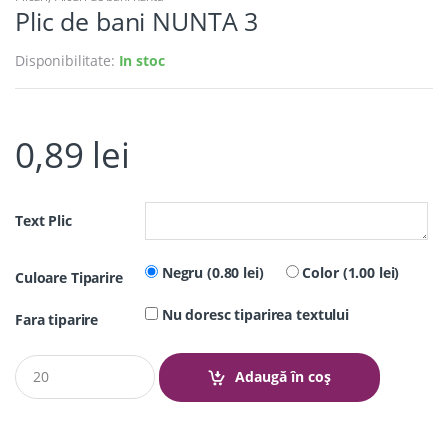
Plic de bani NUNTA 3
Disponibilitate:
In stoc
0,89
lei
Text Plic
Negru (0.80 lei)
Color (1.00 lei)
Culoare Tiparire
Nu doresc tiparirea textului
Fara tiparire
Q
Adaugă în coș
u
a
n
t