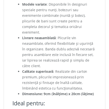
Modele variate
: Disponibile în designuri
speciale pentru nunți, botezuri sau
evenimente combinate (nuntă și botez),
plicurile de bani sunt create pentru a
completa decorul și tematica oricărui
eveniment.
Livrare neasamblată
: Plicurile vin
neasamblate, oferind flexibilitate și ușurință
în organizare. Banda dublu adezivă necesară
pentru asamblare este inclusă în fiecare set,
iar lipirea se realizează rapid și simplu de
către client.
Calitate superioară
: Realizate din carton
premium, plicurile impresionează prin
rezistență și finisaje de înaltă calitate,
îmbinând estetica cu funcționalitatea.
Dimensiune: 9cm (înălțime) x 20cm (lățime)
Ideal pentru: