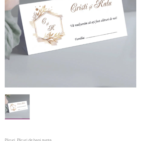
Plicuri
,
Plicuri de bani nunta