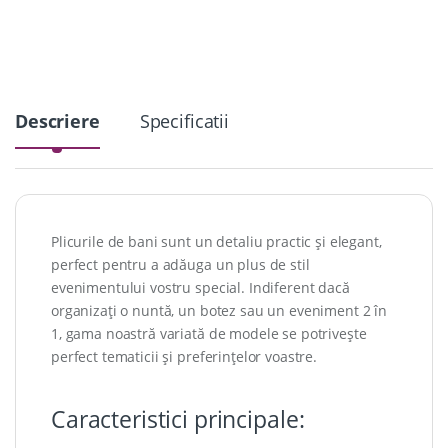
i
t
y
Descriere
Specificatii
Plicurile de bani sunt un detaliu practic și elegant,
perfect pentru a adăuga un plus de stil
evenimentului vostru special. Indiferent dacă
organizați o nuntă, un botez sau un eveniment 2 în
1, gama noastră variată de modele se potrivește
perfect tematicii și preferințelor voastre.
Caracteristici principale: