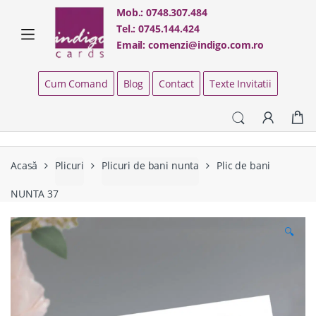
Skip
Skip
Mob.:
0748.307.484
to
to
Tel.:
0745.144.424
navigation
content
Email:
comenzi@indigo.com.ro
Cum Comand
Blog
Contact
Texte Invitatii
Acasă
Plicuri
Plicuri de bani nunta
Plic de bani
NUNTA 37
🔍