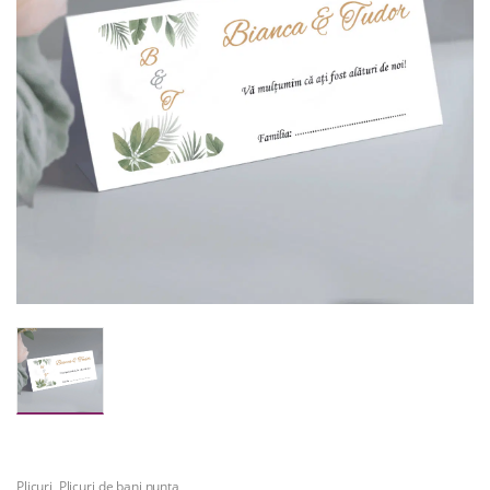
Plicuri
,
Plicuri de bani nunta