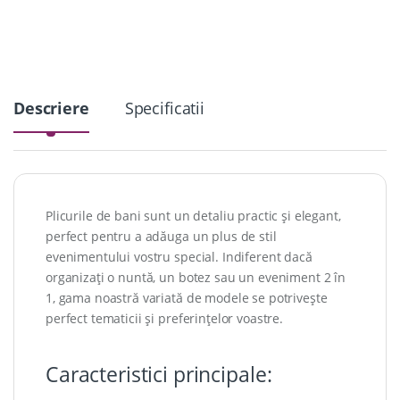
i
t
y
Descriere
Specificatii
Plicurile de bani sunt un detaliu practic și elegant,
perfect pentru a adăuga un plus de stil
evenimentului vostru special. Indiferent dacă
organizați o nuntă, un botez sau un eveniment 2 în
1, gama noastră variată de modele se potrivește
perfect tematicii și preferințelor voastre.
Caracteristici principale: