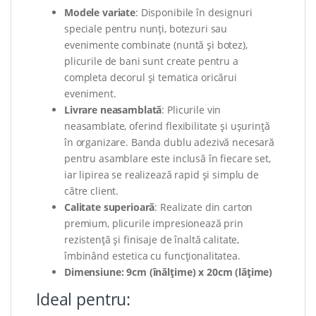
Modele variate
: Disponibile în designuri
speciale pentru nunți, botezuri sau
evenimente combinate (nuntă și botez),
plicurile de bani sunt create pentru a
completa decorul și tematica oricărui
eveniment.
Livrare neasamblată
: Plicurile vin
neasamblate, oferind flexibilitate și ușurință
în organizare. Banda dublu adezivă necesară
pentru asamblare este inclusă în fiecare set,
iar lipirea se realizează rapid și simplu de
către client.
Calitate superioară
: Realizate din carton
premium, plicurile impresionează prin
rezistență și finisaje de înaltă calitate,
îmbinând estetica cu funcționalitatea.
Dimensiune: 9cm (înălțime) x 20cm (lățime)
Ideal pentru: