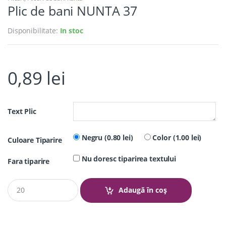
Plic de bani NUNTA 37
Disponibilitate:
In stoc
0,89
lei
Text Plic
Negru (0.80 lei)
Color (1.00 lei)
Culoare Tiparire
Nu doresc tiparirea textului
Fara tiparire
Q
Adaugă în coș
u
a
n
t