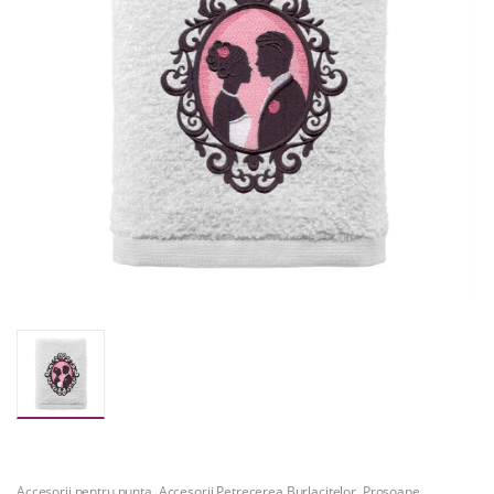
Accesorii pentru nunta
,
Accesorii Petrecerea Burlacitelor
,
Prosoape