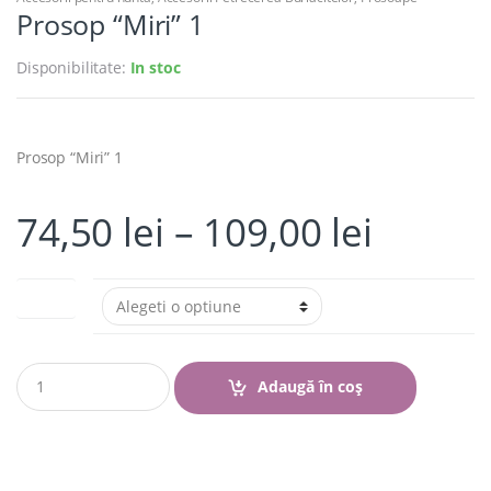
Prosop “Miri” 1
Disponibilitate:
In stoc
Prosop “Miri” 1
74,50
lei
–
109,00
lei
Marime
Q
Adaugă în coș
u
a
n
t
i
t