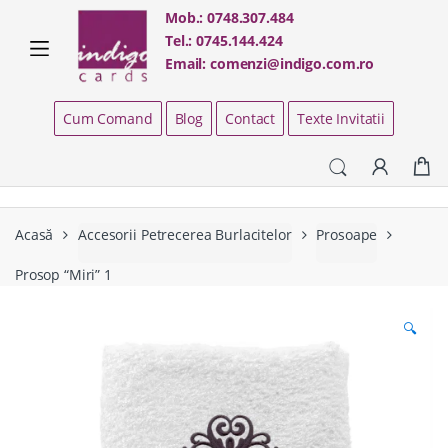
Skip
Skip
Mob.:
0748.307.484
to
to
Tel.:
0745.144.424
navigation
content
Email:
comenzi@indigo.com.ro
Cum Comand
Blog
Contact
Texte Invitatii
Acasă
Accesorii Petrecerea Burlacitelor
Prosoape
Prosop “Miri” 1
🔍