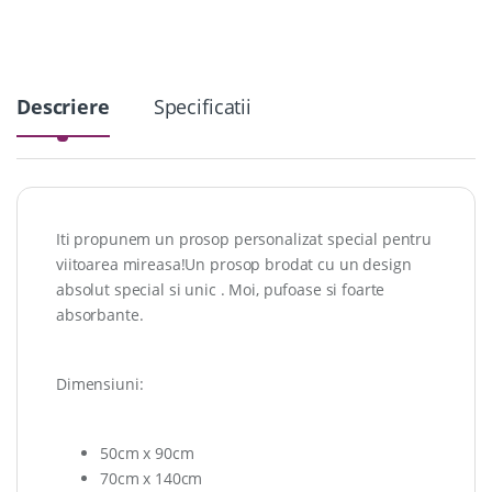
y
Descriere
Specificatii
Iti propunem un prosop personalizat special pentru
viitoarea mireasa!Un prosop brodat cu un design
absolut special si unic . Moi, pufoase si foarte
absorbante.
Dimensiuni:
50cm x 90cm
70cm x 140cm