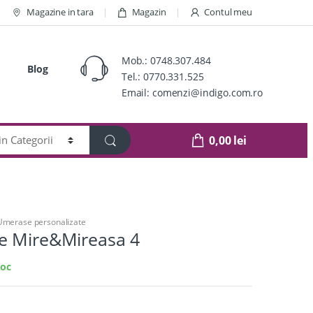
Magazine in tara
Magazin
Contul meu
Mob.:
0748.307.484
Blog
Tel.:
0770.331.525
Email:
comenzi@indigo.com.ro
0,00
lei
Umerase personalizate
e Mire&Mireasa 4
toc