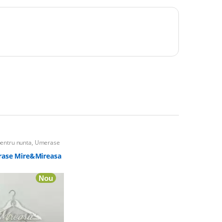
pentru nunta
,
Umerase
ate
rase Mire&Mireasa
Nou