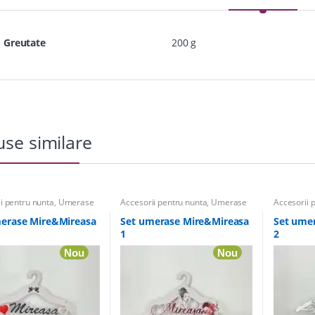
Greutate
200 g
se similare
i pentru nunta
,
Umerase
Accesorii pentru nunta
,
Umerase
Accesorii 
izate
personalizate
personaliz
erase Mire&Mireasa
Set umerase Mire&Mireasa
Set ume
1
2
Nou
Nou