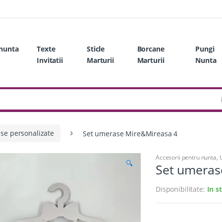
 nunta
Texte
Sticle
Borcane
Pungi
Invitatii
Marturii
Marturii
Nunta
se personalizate
Set umerase Mire&Mireasa 4
Accesorii pentru nunta
,
🔍
Set umeras
Disponibilitate:
In s