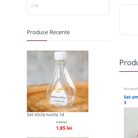
(14)
Produse Recente
Produ
Accesori
personal
Set um
3
Set sticla nunta 14
2,06
lei
1,85
lei