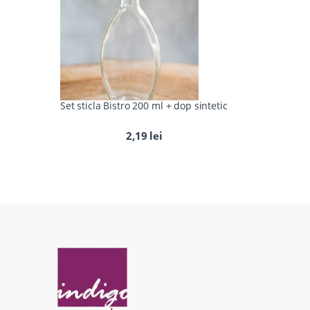
Set sticla Bistro 200 ml + dop sintetic
2,19
lei