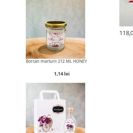
118,
Borcan marturii 212 ML HONEY
1,14
lei