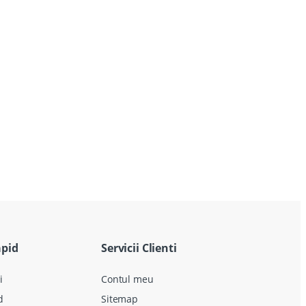
apid
Servicii Clienti
i
Contul meu
d
Sitemap