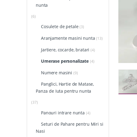
nunta
(6)
Cosulete de petale
(3)
Aranjamente masini nunta
(13)
Jartiere, cocarde, bratari
(4)
Umerase personalizate
(4)
Numere masini
(9)
Panglici, Hartie de Matase,
Panza de Iuta pentru nunta
(37)
Panouri intrare nunta
(4)
Seturi de Pahare pentru Miri si
Nasi