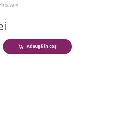
ireasa 4
ei
Adaugă în coș