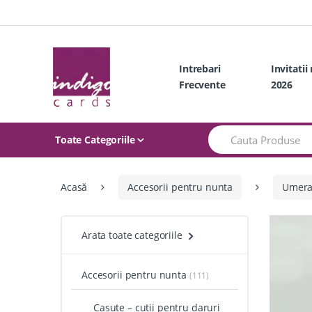
Skip
Skip
to
to
navigation
content
Intrebari
Invitatii
Frecvente
2026
Search
Toate Categoriile
for:
Acasă
Accesorii pentru nunta
Umera
Arata toate categoriile
Accesorii pentru nunta
(111)
Casute – cutii pentru daruri