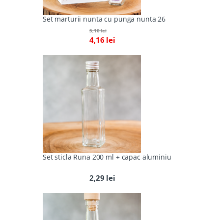
Set marturii nunta cu punga nunta 26
5,10
lei
4,16
lei
Set sticla Runa 200 ml + capac aluminiu
2,29
lei