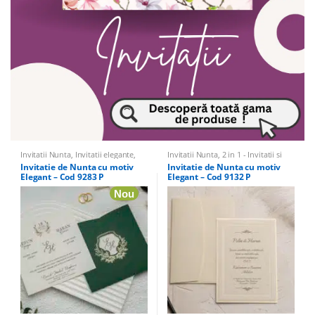
Invitatii Nunta
,
Invitatii elegante
,
Invitatii Nunta
,
2 in 1 - Invitatii si
Invitatii vintage
Marturii Nunta si Botez
,
Invitatii
Invitatie de Nunta cu motiv
Invitatie de Nunta cu motiv
elegante
,
Invitatii Nunta si Botez 2
Elegant – Cod 9283 P
Elegant – Cod 9132 P
in 1
,
Invitatii vintage
Nou