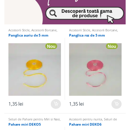
Accesorii Sticle
,
Accesorii Borcane
,
Accesorii Sticle
,
Accesorii Borcane
,
Accesorii pentru nunta
,
Panglici,
Accesorii pentru nunta
,
Panglici,
Panglica auriu de 5 mm
Panglica roz de 5 mm
Hartie de Matase, Panza de Iuta
Hartie de Matase, Panza de Iuta
pentru nunta
pentru nunta
Nou
Nou
1,35
lei
1,35
lei
Seturi de Pahare pentru Miri si Nasi
,
Accesorii pentru nunta
,
Seturi de
Accesorii pentru nunta
Pahare pentru Miri si Nasi
Pahare miri DEKO5
Pahare miri DEKO6