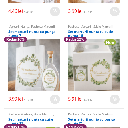
4,46
lei
3,99
lei
5,48
lei
4,77
lei
Marturii Nunta
,
Pachete Marturii
,
Pachete Marturii
,
Sticle Marturii
,
Sticle Marturii
,
Sticle marturii &
Sticle marturii & Accesorii
Set marturii nunta cu punga
Set marturii nunta cu cutie
Accesorii
nunta 7
nunta 16
Redus 16%
Redus 12%
Nou
3,99
lei
5,91
lei
4,77
lei
6,79
lei
Pachete Marturii
,
Sticle Marturii
,
Pachete Marturii
,
Sticle Marturii
,
Sticle marturii & Accesorii
Sticle marturii & Accesorii
Set marturii nunta cu cutie
Set marturii nunta cu punga
nunta 17
nunta 21
Redus 13%
Redus 22%