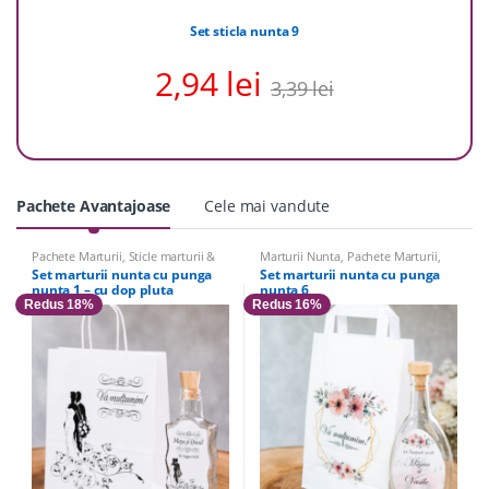
Set sticla nunta 9
2,94
lei
3,39
lei
Pachete Avantajoase
Cele mai vandute
Pachete Marturii
,
Sticle marturii &
Marturii Nunta
,
Pachete Marturii
,
Accesorii
,
Sticle Marturii
,
Marturii
Sticle Marturii
,
Sticle marturii &
Set marturii nunta cu punga
Set marturii nunta cu punga
Nunta
Accesorii
nunta 1 – cu dop pluta
nunta 6
Redus 18%
Redus 16%