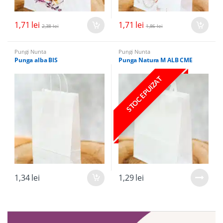
1,71
lei
1,71
lei
2,38
lei
1,86
lei
Pungi Nunta
Pungi Nunta
Punga alba BIS
Punga Natura M ALB CME
STOC EPUIZAT
1,34
lei
1,29
lei