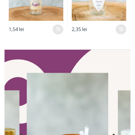
1,54
lei
2,35
lei