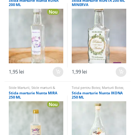
Sticla marturie Nunta RUNA
Sticla marturie NUNTA 200 ML
Marturii
,
Totul pentru Botez
Marturii
,
Marturii Nunta
200 ML
MINERVA
Nou
1,95
lei
1,99
lei
Sticle Marturii
,
Sticle marturii &
Totul pentru Botez
,
Marturii Botez
,
Accesorii
Sticle marturii & Accesorii
,
Sticle
Sticla marturie Nunta MIRA
Sticla marturie Nunta IKONA
Marturii
,
Marturii Nunta
250 ML
250 ML
Nou