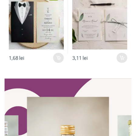
evenimente
,
Majorat
1,68
lei
3,11
lei