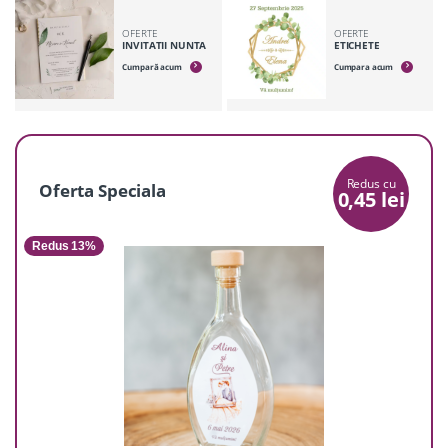
OFERTE
OFERTE
INVITATII NUNTA
ETICHETE
Cumpară acum
Cumpara acum
Redus cu
Oferta Speciala
0,45
lei
Redus 13%