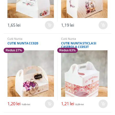
1,65
lei
1,19
lei
Cutii Nunta
Cutii Nunta
CUTIE NUNTA CC020
CUTIE NUNTA STICLA SI
CASEROLA CC053T
Redus 27%
Redus 63%
1,20
lei
1,21
lei
1,65
lei
3,29
lei