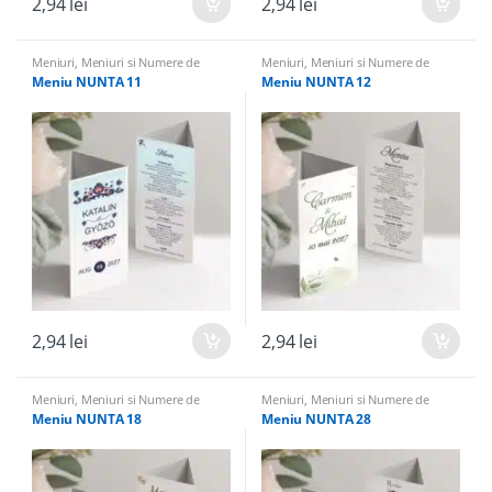
2,94
lei
2,94
lei
Meniuri
,
Meniuri si Numere de
Meniuri
,
Meniuri si Numere de
masa
masa
Meniu NUNTA 11
Meniu NUNTA 12
2,94
lei
2,94
lei
Meniuri
,
Meniuri si Numere de
Meniuri
,
Meniuri si Numere de
masa
masa
Meniu NUNTA 18
Meniu NUNTA 28