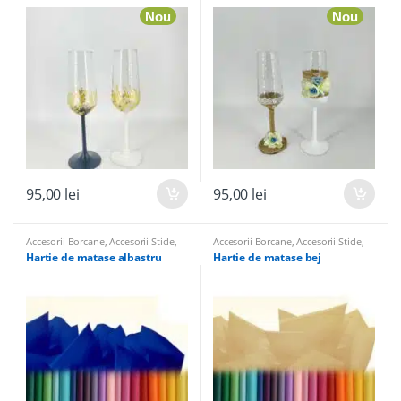
Nou
Nou
95,00
lei
95,00
lei
Accesorii Borcane
,
Accesorii Sticle
,
Accesorii Borcane
,
Accesorii Sticle
,
Panglici, Hartie de Matase, Panza de
Panglici, Hartie de Matase, Panza de
Hartie de matase albastru
Hartie de matase bej
Iuta pentru nunta
Iuta pentru nunta