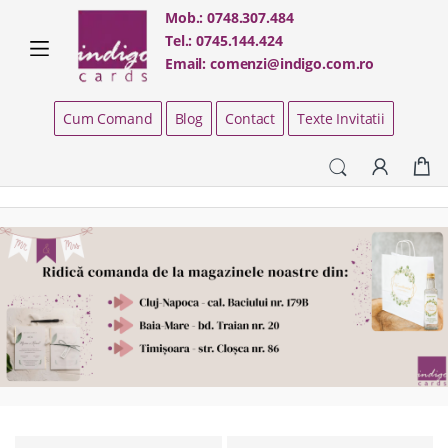
Skip
Skip
Mob.:
0748.307.484
to
to
Tel.:
0745.144.424
navigation
content
Email:
comenzi@indigo.com.ro
Cum Comand
Blog
Contact
Texte Invitatii