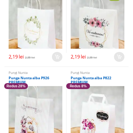
2,19
lei
2,19
lei
2,38
lei
2,38
lei
Pungi Nunta
Pungi Nunta
Punga Nunta alba P926
Punga Nunta alba P822
PREMIUM
PREMIUM
Redus 28%
Redus 8%