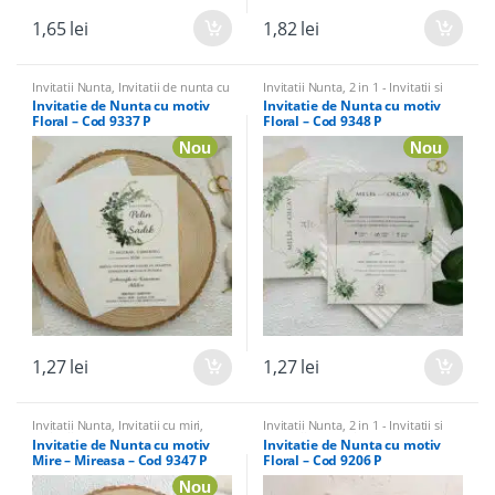
1,65
lei
1,82
lei
Invitatii Nunta
,
Invitatii de nunta cu
Invitatii Nunta
,
2 in 1 - Invitatii si
flori si fluturi
,
Invitatii elegante
,
Marturii Nunta si Botez
,
Invitatii de
Invitatie de Nunta cu motiv
Invitatie de Nunta cu motiv
Invitatii pentru alte evenimente
,
nunta cu flori si fluturi
,
Invitatii
Floral – Cod 9337 P
Floral – Cod 9348 P
Nunta de argint
elegante
,
Invitatii Nunta si Botez 2
in 1
Nou
Nou
1,27
lei
1,27
lei
Invitatii Nunta
,
Invitatii cu miri
,
Invitatii Nunta
,
2 in 1 - Invitatii si
Invitatii elegante
Marturii Nunta si Botez
,
Invitatie de Nunta cu motiv
Invitatie de Nunta cu motiv
Domnisoare de Onoare
,
Invitatii de
Mire – Mireasa – Cod 9347 P
Floral – Cod 9206 P
nunta cu flori si fluturi
,
Invitatii
elegante
,
Invitatii Nunta si Botez 2
Nou
in 1
,
Invitatii pentru alte