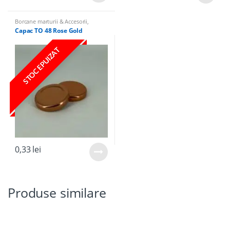
Borcane marturii & Accesorii
,
Capace Borcane
Capac TO 48 Rose Gold
STOC EPUIZAT
0,33
lei
Produse similare