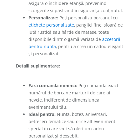
asigură o închidere etanșă, prevenind
scurgerile și păstrând în siguranță conținutul.
Personalizare:
Poți personaliza borcanul cu
etichete personalizate
, panglici fine, sfoară de
iută rustică sau hârtie de mătase, toate
disponibile dintr-o gamă variată de
accesorii
pentru nuntă
, pentru a crea un cadou elegant
și personalizat.
Detalii suplimentare:
Fără comandă minimă:
Poți comanda exact
numărul de borcane marturii de care ai
nevoie, indiferent de dimensiunea
evenimentului tău.
Ideal pentru:
Nuntă, botez, aniversări,
petreceri tematice sau orice alt eveniment
special în care vrei să oferi un cadou
personalizat și deosebit.