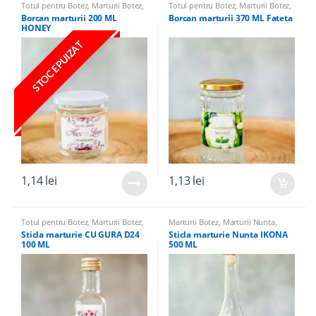
Totul pentru Botez
,
Marturii Botez
,
Totul pentru Botez
,
Marturii Botez
,
Borcane marturii & Accesorii
,
Borcane marturii & Accesorii
,
Borcan marturii 200 ML
Borcan marturii 370 ML Fateta
Borcane Marturii
,
Marturii Nunta
Borcane Marturii
,
Marturii Nunta
HONEY
STOC EPUIZAT
1,14
lei
1,13
lei
Totul pentru Botez
,
Marturii Botez
,
Marturii Botez
,
Marturii Nunta
,
Sticle marturii & Accesorii
,
Sticle
Sticle Marturii
,
Sticle marturii &
Sticla marturie CU GURA D24
Sticla marturie Nunta IKONA
Marturii
,
Marturii Nunta
Accesorii
,
Totul pentru Botez
100 ML
500 ML