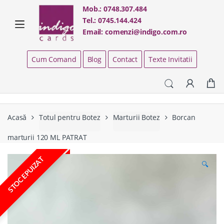
Skip
Skip
Mob.:
0748.307.484
to
to
Tel.:
0745.144.424
navigation
content
Email:
comenzi@indigo.com.ro
Cum Comand
Blog
Contact
Texte Invitatii
Acasă
Totul pentru Botez
Marturii Botez
Borcan
marturii 120 ML PATRAT
STOC EPUIZAT
🔍