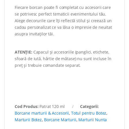
Fiecare borcan poate fi completat cu accesorii care
se potrivesc perfect tematicii evenimentului tău.
Alege decorurile care îți reflectă stilul și creează un
cadou personalizat ce va lăsa o impresie de neuitat
asupra invitaților tăi.
ATENȚIE:
Capacul și accesoriile (panglici, etichete,
sfoară de iută, hârtie de mătase) nu sunt incluse în
preț și trebuie comandate separat.
Cod Produs:
Patrat 120 ml
Categorii:
Borcane marturii & Accesorii
,
Totul pentru Botez
,
Marturii Botez
,
Borcane Marturii
,
Marturii Nunta