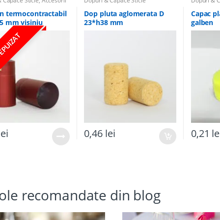
 Capace Sticle
,
Accesorii
Dopuri & Capace Sticle
Dopuri & C
n termocontractabil
Dop pluta aglomerata D
Capac pl
5 mm visiniu
23*h38 mm
galben
 EPUIZAT
lei
0,46
lei
0,21
le
cole recomandate din blog