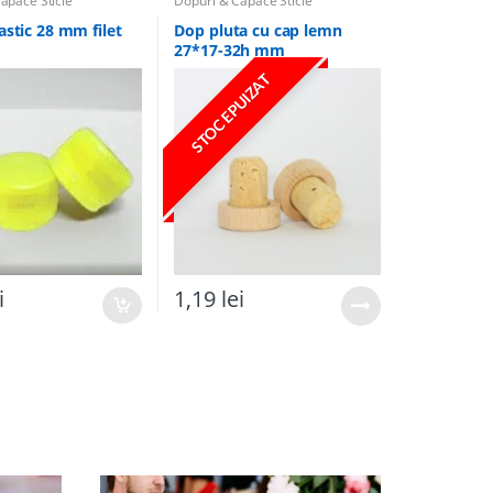
apace Sticle
Dopuri & Capace Sticle
astic 28 mm filet
Dop pluta cu cap lemn
27*17-32h mm
STOC EPUIZAT
i
1,19
lei