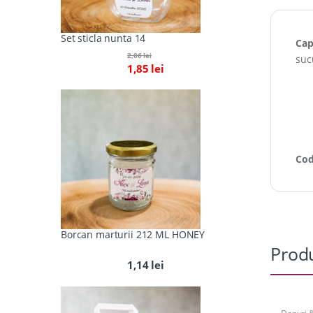
Set sticla nunta 14
Cap
2,06
lei
suc
1,85
lei
Cod
Borcan marturii 212 ML HONEY
Produ
1,14
lei