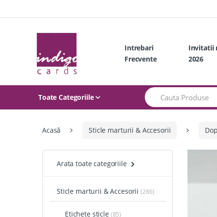
Skip
Skip
to
to
navigation
content
Intrebari
Invitatii
Frecvente
2026
Search
Toate Categoriile
for:
Acasă
Sticle marturii & Accesorii
Dop
Arata toate categoriile
Sticle marturii & Accesorii
(286)
Etichete sticle
(85)