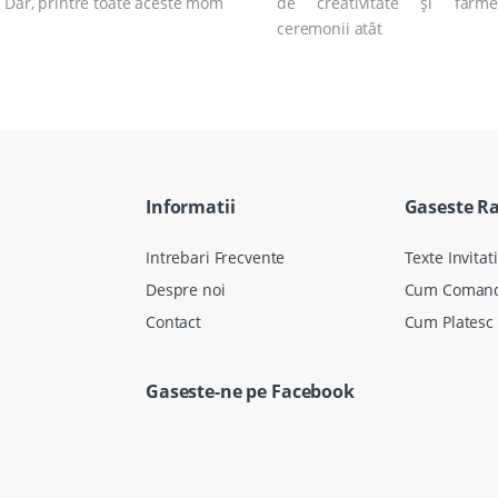
 Dar, printre toate aceste mom
de creativitate și farm
ceremonii atât
Informatii
Gaseste R
Intrebari Frecvente
Texte Invitati
Despre noi
Cum Coman
Contact
Cum Platesc
Gaseste-ne pe Facebook