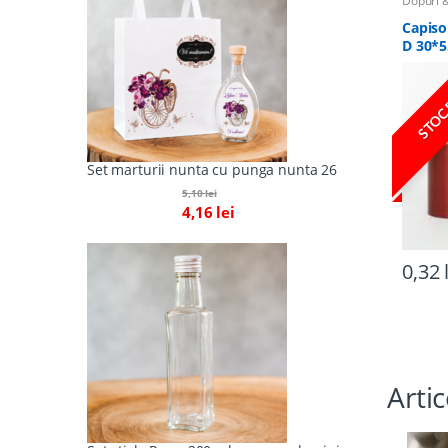
Dopuri &
Sticle
Capiso
D 30*5
STOC
Set marturii nunta cu punga nunta 26
5,10
lei
4,16
lei
0,32
Arti