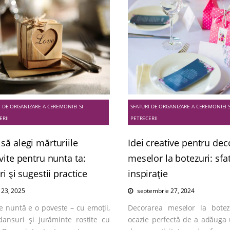
I DE ORGANIZARE A CEREMONIEI SI
SFATURI DE ORGANIZARE A CEREMONIEI S
ERII
PETRECERII
să alegi mărturiile
Idei creative pentru de
vite pentru nunta ta:
meselor la botezuri: sfat
ri și sugestii practice
inspirație
e 23, 2025
septembrie 27, 2024
e nuntă e o poveste – cu emoții,
Decorarea meselor la bote
 dansuri și jurăminte rostite cu
ocazie perfectă de a adăuga 