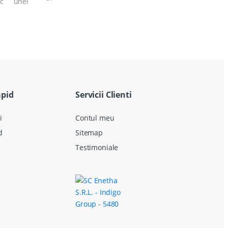
ec unei
apid
Servicii Clienti
i
Contul meu
d
Sitemap
Testimoniale