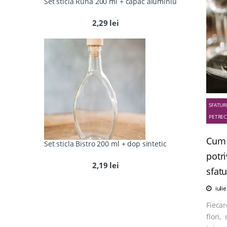
Set sticla Runa 200 ml + capac aluminiu
2,29
lei
SFATUR
PETREC
Cum 
Set sticla Bistro 200 ml + dop sintetic
potri
2,19
lei
sfatu
iuli
Fiecar
flori,