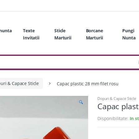
 nunta
Texte
Sticle
Borcane
Pungi
Invitatii
Marturii
Marturii
Nunta
uri & Capace Sticle
Capac plastic 28 mm filet rosu
Dopuri & Capace Sticle
🔍
Capac plast
Disponibilitate:
In s