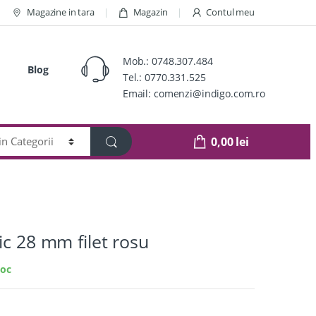
Magazine in tara
Magazin
Contul meu
Mob.:
0748.307.484
Blog
Tel.:
0770.331.525
Email:
comenzi@indigo.com.ro
0,00
lei
ic 28 mm filet rosu
toc