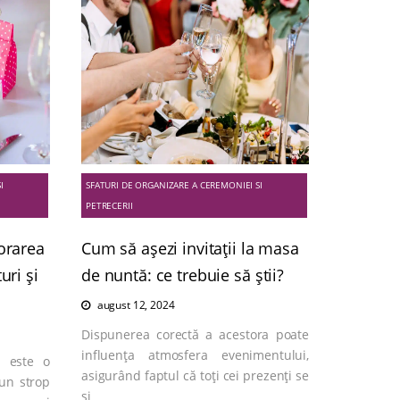
I
SFATURI DE ORGANIZARE A CEREMONIEI SI
PETRECERII
corarea
Cum să așezi invitații la masa
uri și
de nuntă: ce trebuie să știi?
august 12, 2024
Dispunerea corectă a acestora poate
influența atmosfera evenimentului,
z este o
asigurând faptul că toți cei prezenți se
un strop
si