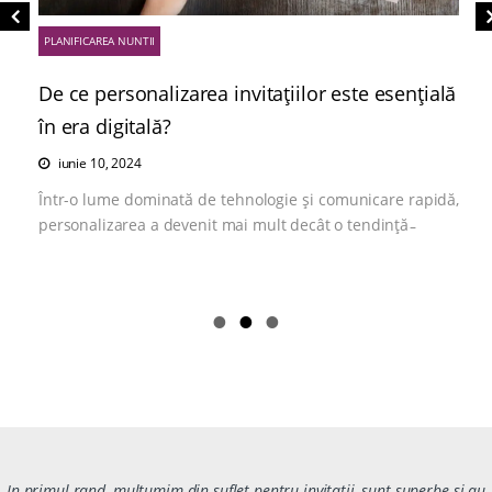
PLANIFICAREA NUNTII
De ce personalizarea invitațiilor este esențială
în era digitală?
iunie 10, 2024
Într-o lume dominată de tehnologie și comunicare rapidă,
personalizarea a devenit mai mult decât o tendință ̵
In primul rand, multumim din suflet pentru invitatii, sunt superbe si au