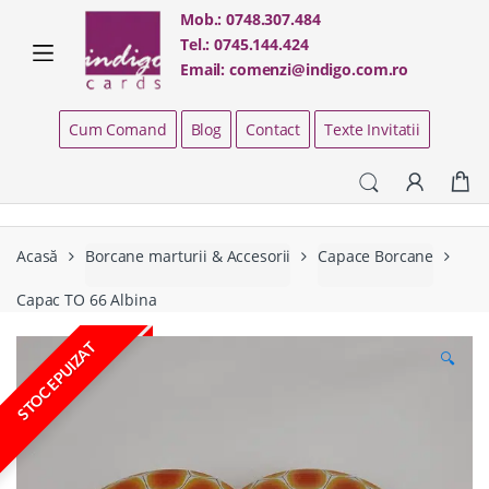
Skip
Skip
Mob.:
0748.307.484
to
to
Tel.:
0745.144.424
navigation
content
Email:
comenzi@indigo.com.ro
Cum Comand
Blog
Contact
Texte Invitatii
Acasă
Borcane marturii & Accesorii
Capace Borcane
Capac TO 66 Albina
STOC EPUIZAT
🔍