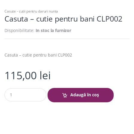
Casute - cutii pentru daruri nunta
Casuta – cutie pentru bani CLP002
Disponibilitate:
In stoc la furnizor
Casuta – cutie pentru bani CLP002
115,00
lei
Q
Adaugă în coș
u
a
n
t
i
t
y