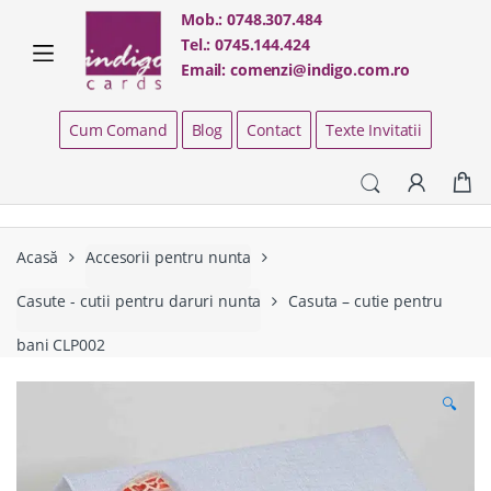
Skip
Skip
Mob.:
0748.307.484
to
to
Tel.:
0745.144.424
navigation
content
Email:
comenzi@indigo.com.ro
Cum Comand
Blog
Contact
Texte Invitatii
Acasă
Accesorii pentru nunta
Casute - cutii pentru daruri nunta
Casuta – cutie pentru
bani CLP002
🔍