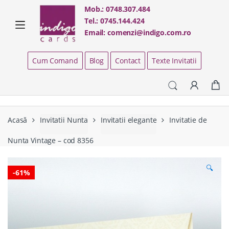
Skip
Skip
Mob.:
0748.307.484
to
to
Tel.:
0745.144.424
navigation
content
Email:
comenzi@indigo.com.ro
Cum Comand
Blog
Contact
Texte Invitatii
Acasă
Invitatii Nunta
Invitatii elegante
Invitatie de
Nunta Vintage – cod 8356
🔍
-
61%