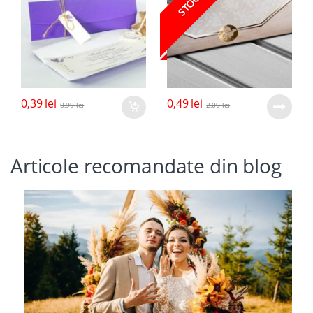
0,39
lei
0,49
lei
0,99
lei
2,09
lei
Articole recomandate din blog