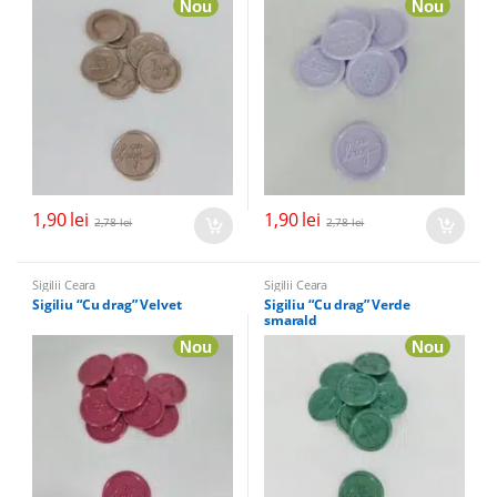
Nou
Nou
1,90
lei
1,90
lei
2,78
lei
2,78
lei
Sigilii Ceara
Sigilii Ceara
Sigiliu “Cu drag” Velvet
Sigiliu “Cu drag” Verde
smarald
Nou
Nou