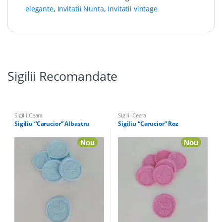
elegante
,
Invitatii Nunta
,
Invitatii vintage
Sigilii Recomandate
Sigilii Ceara
Sigilii Ceara
Sigiliu “Carucior” Albastru
Sigiliu “Carucior” Roz
Nou
Nou