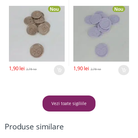
Nou
Nou
1,90
lei
1,90
lei
2,78
lei
2,78
lei
Vezi toate sigiliile
Produse similare