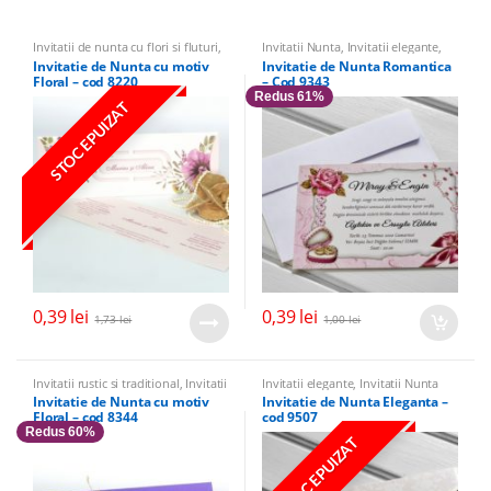
Invitatii de nunta cu flori si fluturi
,
Invitatii Nunta
,
Invitatii elegante
,
Invitatii Nunta
,
Invitatii elegante
Invitatii vintage
Invitatie de Nunta cu motiv
Invitatie de Nunta Romantica
Floral – cod 8220
– Cod 9343
Redus 61%
STOC EPUIZAT
0,39
lei
0,39
lei
1,73
lei
1,00
lei
Invitatii rustic si traditional
,
Invitatii
Invitatii elegante
,
Invitatii Nunta
de nunta cu flori si fluturi
,
Invitatii
Invitatie de Nunta cu motiv
Invitatie de Nunta Eleganta –
Nunta
,
Invitatii elegante
Floral – cod 8344
cod 9507
Redus 60%
STOC EPUIZAT