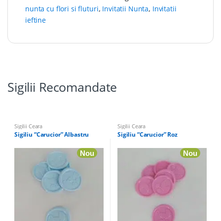
nunta cu flori si fluturi
,
Invitatii Nunta
,
Invitatii
ieftine
Sigilii Recomandate
Sigilii Ceara
Sigilii Ceara
Sigiliu “Carucior” Albastru
Sigiliu “Carucior” Roz
Nou
Nou