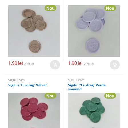
Nou
Nou
1,90
lei
1,90
lei
2,78
lei
2,78
lei
Sigilii Ceara
Sigilii Ceara
Sigiliu “Cu drag” Velvet
Sigiliu “Cu drag” Verde
smarald
Nou
Nou