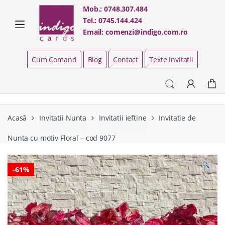
Skip
Skip
Mob.:
0748.307.484
to
to
Tel.:
0745.144.424
navigation
content
Email:
comenzi@indigo.com.ro
Cum Comand
Blog
Contact
Texte Invitatii
Acasă
Invitatii Nunta
Invitatii ieftine
Invitatie de
Nunta cu motiv Floral – cod 9077
🔍
-
61%