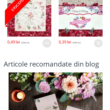
STOC EPUIZAT
0,49
lei
0,39
lei
0,99
lei
0,99
lei
Articole recomandate din blog