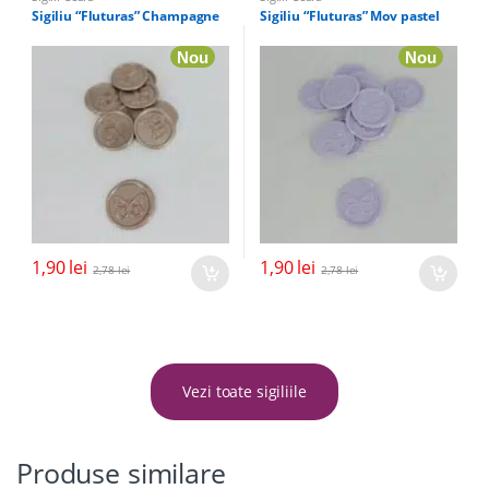
Sigiliu “Fluturas” Champagne
Sigiliu “Fluturas” Mov pastel
Nou
Nou
1,90
lei
1,90
lei
2,78
lei
2,78
lei
Vezi toate sigiliile
Produse similare