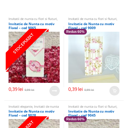
Invitatii de nunta cu flori si fluturi
,
Invitatii de nunta cu flori si fluturi
,
Invitatii Nunta
,
Invitatii ieftine
Invitatii Nunta
,
Invitatii ieftine
Invitatie de Nunta cu motiv
Invitatie de Nunta cu motiv
Floral – cod 9065
Floral – cod 9009
Redus 60%
STOC EPUIZAT
0,39
lei
0,39
lei
0,99
lei
0,99
lei
Invitatii elegante
,
Invitatii de nunta
Invitatii de nunta cu flori si fluturi
,
cu flori si fluturi
,
Invitatii Nunta
,
Invitatii Nunta
,
Invitatii ieftine
Invitatie de Nunta cu motiv
Invitatie de Nunta cu motiv
Invitatii ieftine
Floral – cod 9028
Floral – cod 9045
Redus 60%