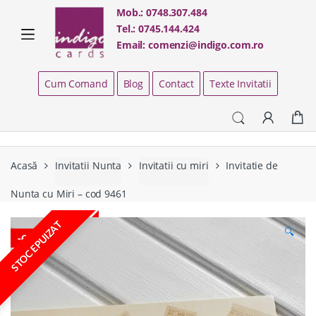
Skip
Skip
Mob.:
0748.307.484
to
to
Tel.:
0745.144.424
navigation
content
Email:
comenzi@indigo.com.ro
Cum Comand
Blog
Contact
Texte Invitatii
Acasă
Invitatii Nunta
Invitatii cu miri
Invitatie de
Nunta cu Miri – cod 9461
STOC EPUIZAT
🔍
-
66%