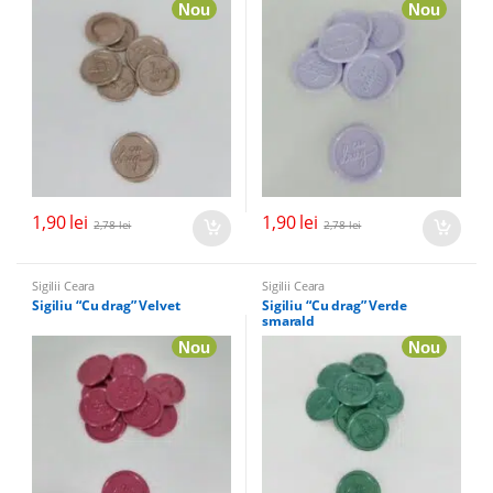
Nou
Nou
1,90
lei
1,90
lei
2,78
lei
2,78
lei
Sigilii Ceara
Sigilii Ceara
Sigiliu “Cu drag” Velvet
Sigiliu “Cu drag” Verde
smarald
Nou
Nou