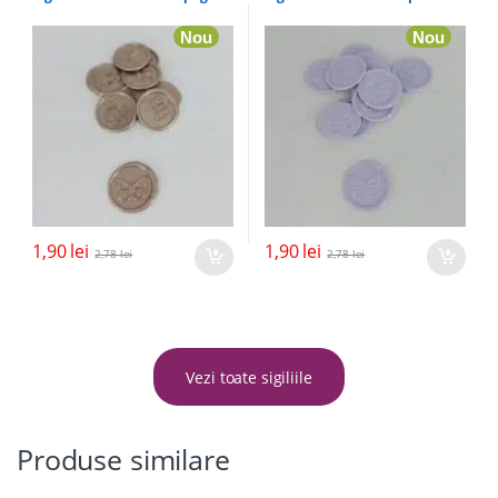
Nou
Nou
1,90
lei
1,90
lei
2,78
lei
2,78
lei
Vezi toate sigiliile
Produse similare