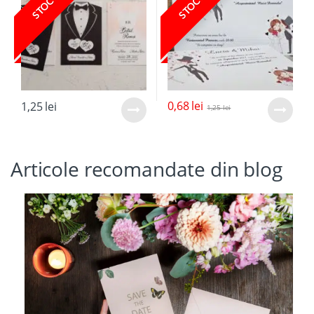
0,68
lei
1,25
lei
1,25
lei
Articole recomandate din blog