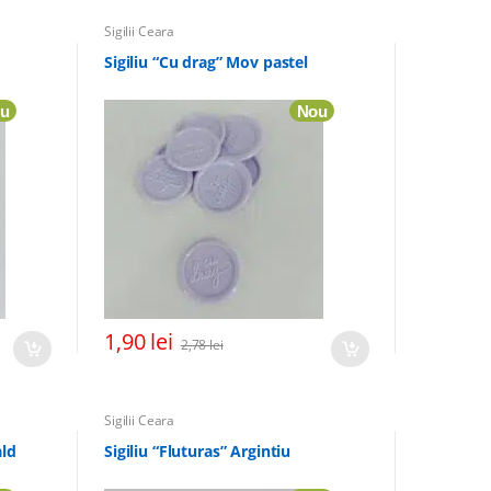
Sigilii Ceara
Sigiliu “Cu drag” Mov pastel
u
Nou
1,90
lei
2,78
lei
Sigilii Ceara
ald
Sigiliu “Fluturas” Argintiu