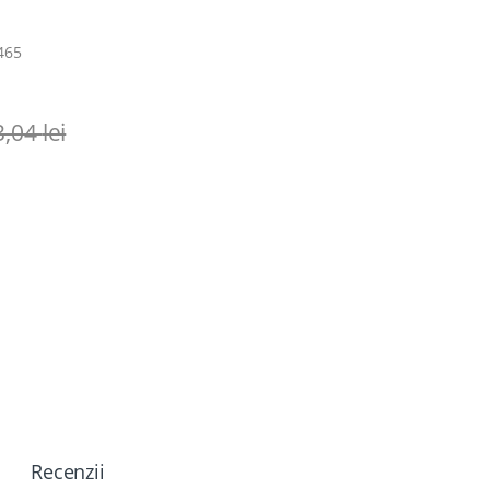
9465
3,04
lei
Recenzii