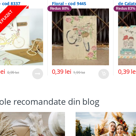
 – cod 8337
Floral – cod 9445
de Calat
Redus 80%
Redus 83%
 EPUIZAT
lei
0,39
lei
0,39
le
0,99
lei
1,99
lei
cole recomandate din blog