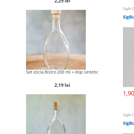
2,29
lei
Sigilii
Sigil
Set sticla Bistro 200 ml + dop sintetic
2,19
lei
1,9
Sigilii
Sigil