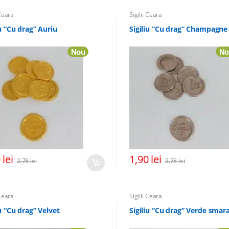
 Ceara
Sigilii Ceara
iu “Cu drag” Auriu
Sigiliu “Cu drag” Champagne
Nou
No
0
lei
1,90
lei
2,78
lei
2,78
lei
 Ceara
Sigilii Ceara
iu “Cu drag” Velvet
Sigiliu “Cu drag” Verde smar