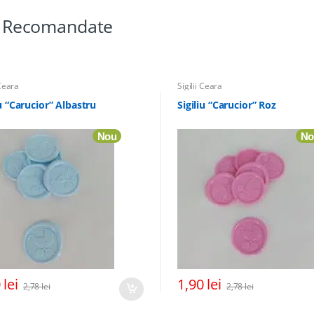
ii Recomandate
 Ceara
Sigilii Ceara
iu “Carucior” Albastru
Sigiliu “Carucior” Roz
Nou
No
0
lei
1,90
lei
2,78
lei
2,78
lei