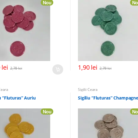
Nou
No
0
lei
1,90
lei
2,78
lei
2,78
lei
 Ceara
Sigilii Ceara
iu “Fluturas” Auriu
Sigiliu “Fluturas” Champagn
Nou
No