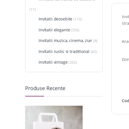
(11)
Inv
Invitatii deosebite
(110)
stra
Invitatii elegante
(556)
Invitatii muzica, cinema, ziar
(8)
Ara
Invitatii rustic si traditional
(43)
Dim
Invitatii vintage
(202)
Produse Recente
Cod