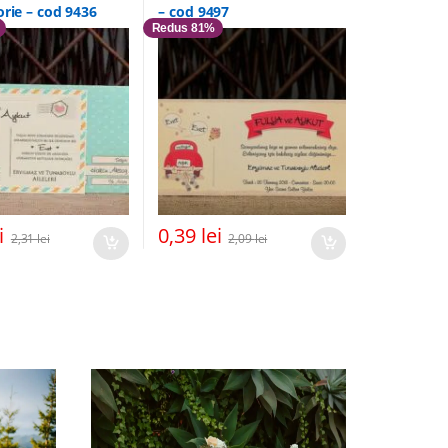
orie – cod 9436
– cod 9497
Redus 81%
i
0,39
lei
2,31
lei
2,09
lei