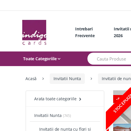
Skip
Skip
to
to
navigation
content
Intrebari
Invitatii
Frecvente
2026
Search
Toate Categoriile
for:
Acasă
Invitatii Nunta
Invitatii de nun
STOC EPUI
Arata toate categoriile
-
84%
Invitatii Nunta
(745)
Invitatii de nunta cu flori si