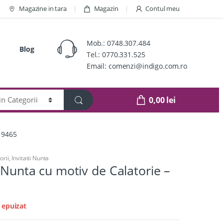
Magazine in tara
Magazin
Contul meu
Mob.:
0748.307.484
Blog
Tel.:
0770.331.525
Email:
comenzi@indigo.com.ro
0,00
lei
d 9465
orii
,
Invitatii Nunta
e Nunta cu motiv de Calatorie –
 epuizat