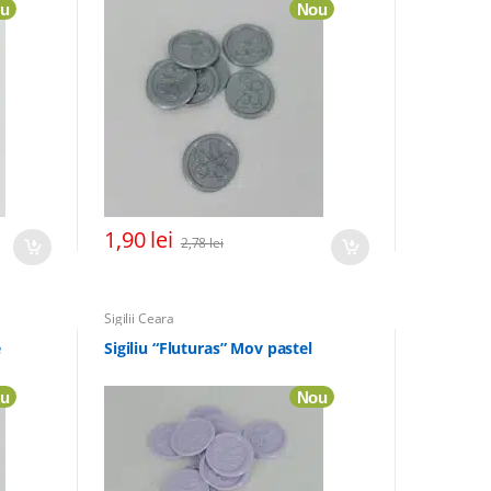
u
Nou
1,90
lei
2,78
lei
Sigilii Ceara
e
Sigiliu “Fluturas” Mov pastel
u
Nou