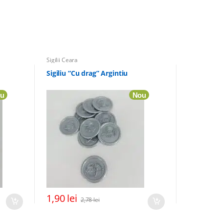
Sigilii Ceara
Sigiliu “Cu drag” Argintiu
u
Nou
1,90
lei
2,78
lei