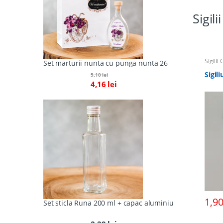
Sigil
Sigilii
Set marturii nunta cu punga nunta 26
Sigil
5,10
lei
4,16
lei
1,9
Set sticla Runa 200 ml + capac aluminiu