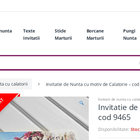
 nunta
Texte
Sticle
Borcane
Pungi
Invitatii
Marturii
Marturii
Nunta
ta cu calatorii
Invitatie de Nunta cu motiv de Calatorie – co
Invitatii de nunta cu calat
ZAT
🔍
Invitatie d
cod 9465
Disponibilitate:
Stoc