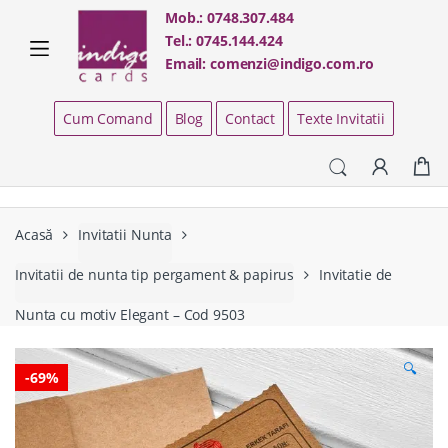
Skip
Skip
Mob.:
0748.307.484
to
to
Tel.:
0745.144.424
navigation
content
Email:
comenzi@indigo.com.ro
Cum Comand
Blog
Contact
Texte Invitatii
Acasă
Invitatii Nunta
Invitatii de nunta tip pergament & papirus
Invitatie de
Nunta cu motiv Elegant – Cod 9503
🔍
-
69%