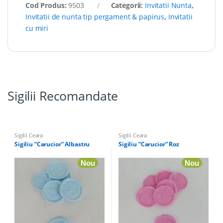
Cod Produs:
9503
Categorii:
Invitatii Nunta
,
Invitatii de nunta tip pergament & papirus
,
Invitatii
cu miri
Sigilii Recomandate
Sigilii Ceara
Sigilii Ceara
Sigiliu “Carucior” Albastru
Sigiliu “Carucior” Roz
Nou
Nou