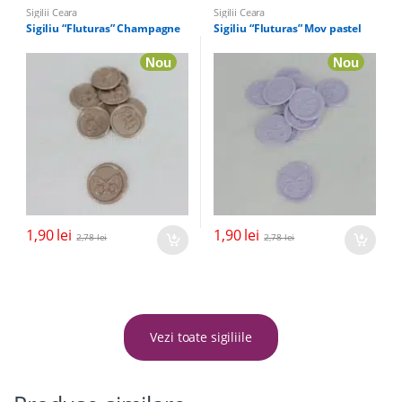
Sigilii Ceara
Sigilii Ceara
Sigiliu “Fluturas” Champagne
Sigiliu “Fluturas” Mov pastel
Nou
Nou
1,90
lei
1,90
lei
2,78
lei
2,78
lei
Vezi toate sigiliile