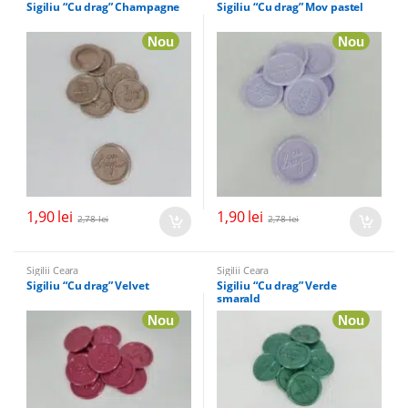
Sigiliu “Cu drag” Champagne
Sigiliu “Cu drag” Mov pastel
Nou
Nou
1,90
lei
1,90
lei
2,78
lei
2,78
lei
Sigilii Ceara
Sigilii Ceara
Sigiliu “Cu drag” Velvet
Sigiliu “Cu drag” Verde
smarald
Nou
Nou