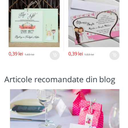
0,39
lei
0,39
lei
1,43
lei
1,53
lei
Articole recomandate din blog