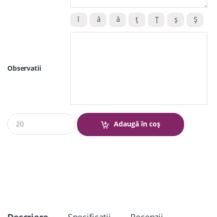
Observatii
Q
Adaugă în coș
u
a
n
t
i
t
y