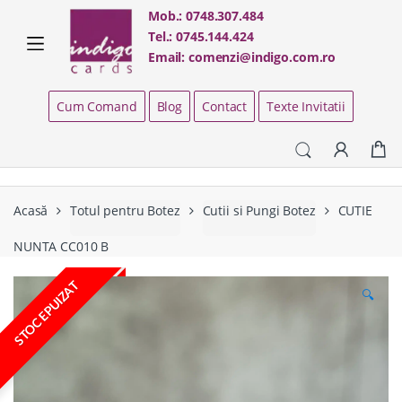
Skip
Skip
Mob.:
0748.307.484
to
to
Tel.:
0745.144.424
navigation
content
Email:
comenzi@indigo.com.ro
Cum Comand
Blog
Contact
Texte Invitatii
Acasă
Totul pentru Botez
Cutii si Pungi Botez
CUTIE
NUNTA CC010 B
STOC EPUIZAT
🔍