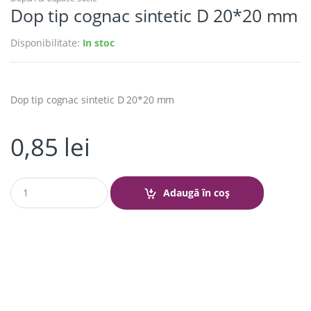
Dop tip cognac sintetic D 20*20 mm
Disponibilitate:
In stoc
Dop tip cognac sintetic D 20*20 mm
0,85
lei
Q
Adaugă în coș
u
a
n
t
i
t
y