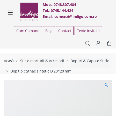
Skip
Skip
Mob.:
0748.307.484
to
to
Tel.:
0745.144.424
navigation
content
Email:
comenzi@indigo.com.ro
Cum Comand
Blog
Contact
Texte Invitatii
Acasă
Sticle marturii & Accesorii
Dopuri & Capace Sticle
Dop tip cognac sintetic D 20*20 mm
🔍