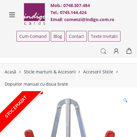
Skip
Skip
Mob.:
0748.307.484
to
to
Tel.:
0745.144.424
navigation
content
Email:
comenzi@indigo.com.ro
Cum Comand
Blog
Contact
Texte Invitatii
Acasă
Sticle marturii & Accesorii
Accesorii Sticle
Dopuitor manual cu doua brate
STOC EPUIZAT
🔍