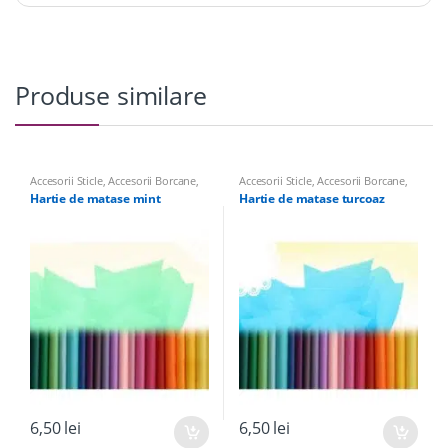
Produse similare
Accesorii Sticle
,
Accesorii Borcane
,
Accesorii Sticle
,
Accesorii Borcane
,
Panglici, Hartie de Matase, Panza
Panglici, Hartie de Matase, Panza
Hartie de matase mint
Hartie de matase turcoaz
de Iuta pentru nunta
de Iuta pentru nunta
6,50
lei
6,50
lei