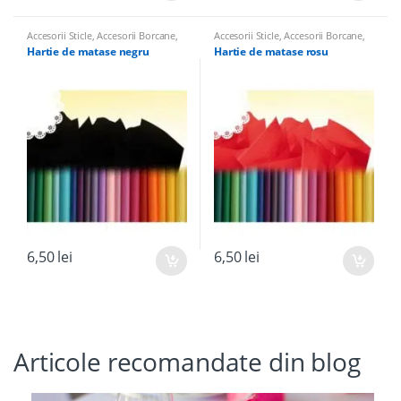
Accesorii Sticle
,
Accesorii Borcane
,
Accesorii Sticle
,
Accesorii Borcane
,
Panglici, Hartie de Matase, Panza
Panglici, Hartie de Matase, Panza
Hartie de matase negru
Hartie de matase rosu
de Iuta pentru nunta
de Iuta pentru nunta
6,50
lei
6,50
lei
Articole recomandate din blog