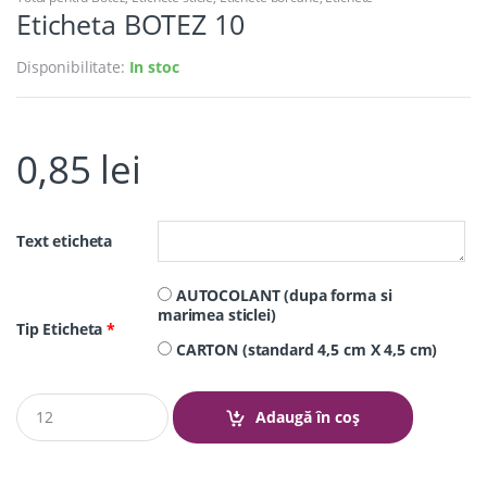
Eticheta BOTEZ 10
Disponibilitate:
In stoc
0,85
lei
Text eticheta
AUTOCOLANT (dupa forma si
marimea sticlei)
Tip Eticheta
*
CARTON (standard 4,5 cm X 4,5 cm)
Q
Adaugă în coș
u
a
n
t