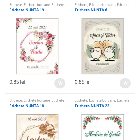
Etichete
,
Etichete borcane
,
Etichete
Etichete
,
Etichete borcane
,
Etichete
sticle
sticle
Eticheta NUNTA 19
Eticheta NUNTA 6
0,85
lei
0,85
lei
Etichete
,
Etichete borcane
,
Etichete
Etichete
,
Etichete borcane
,
Etichete
sticle
sticle
Eticheta NUNTA 18
Eticheta NUNTA 22