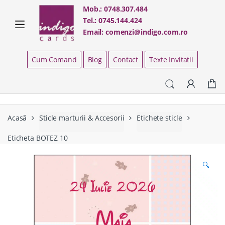
Skip
Skip
Mob.:
0748.307.484
to
to
Tel.:
0745.144.424
navigation
content
Email:
comenzi@indigo.com.ro
Cum Comand
Blog
Contact
Texte Invitatii
Acasă
Sticle marturii & Accesorii
Etichete sticle
Eticheta BOTEZ 10
🔍