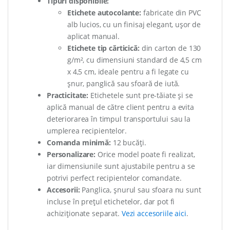
Tipuri disponibile:
Etichete autocolante:
fabricate din PVC
alb lucios, cu un finisaj elegant, ușor de
aplicat manual.
Etichete tip cărticică:
din carton de 130
g/m², cu dimensiuni standard de 4,5 cm
x 4,5 cm, ideale pentru a fi legate cu
șnur, panglică sau sfoară de iută.
Practicitate:
Etichetele sunt pre-tăiate și se
aplică manual de către client pentru a evita
deteriorarea în timpul transportului sau la
umplerea recipientelor.
Comanda minimă:
12 bucăți.
Personalizare:
Orice model poate fi realizat,
iar dimensiunile sunt ajustabile pentru a se
potrivi perfect recipientelor comandate.
Accesorii:
Panglica, șnurul sau sfoara nu sunt
incluse în prețul etichetelor, dar pot fi
achiziționate separat.
Vezi accesoriile aici
.