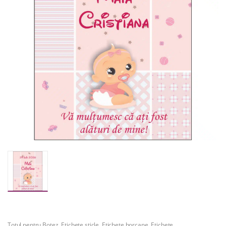
Totul pentru Botez
,
Etichete sticle
,
Etichete borcane
,
Etichete