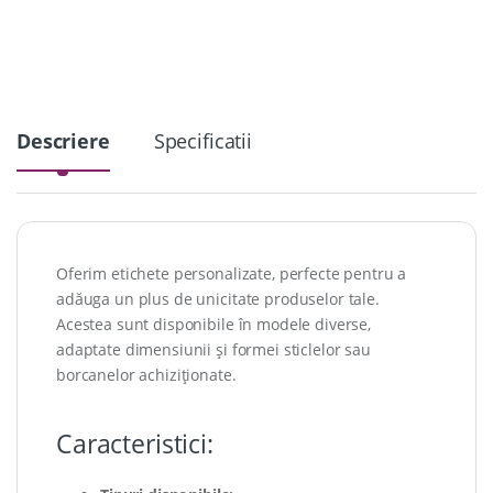
i
t
y
Descriere
Specificatii
Oferim etichete personalizate, perfecte pentru a
adăuga un plus de unicitate produselor tale.
Acestea sunt disponibile în modele diverse,
adaptate dimensiunii și formei sticlelor sau
borcanelor achiziționate.
Caracteristici: