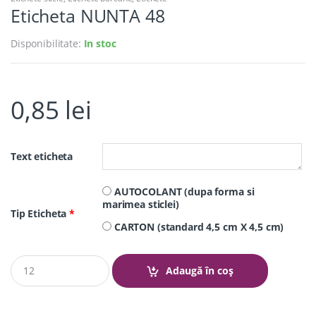
Eticheta NUNTA 48
Disponibilitate:
In stoc
0,85
lei
Text eticheta
AUTOCOLANT (dupa forma si
marimea sticlei)
Tip Eticheta
*
CARTON (standard 4,5 cm X 4,5 cm)
Q
Adaugă în coș
u
a
n
t