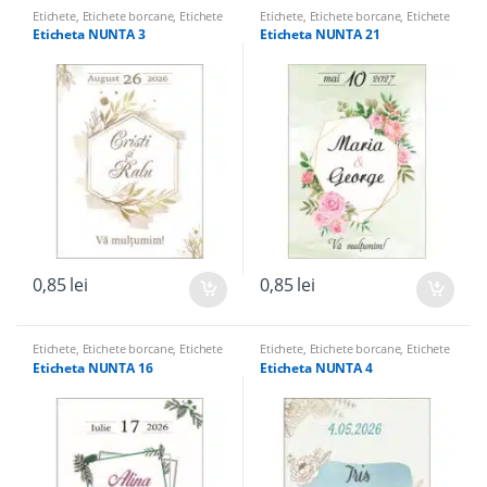
Etichete
,
Etichete borcane
,
Etichete
Etichete
,
Etichete borcane
,
Etichete
sticle
sticle
Eticheta NUNTA 3
Eticheta NUNTA 21
0,85
lei
0,85
lei
Etichete
,
Etichete borcane
,
Etichete
Etichete
,
Etichete borcane
,
Etichete
sticle
sticle
Eticheta NUNTA 16
Eticheta NUNTA 4