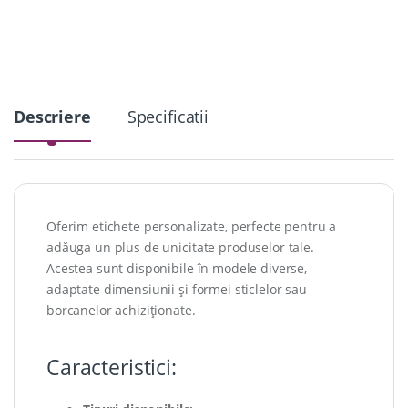
i
t
y
Descriere
Specificatii
Oferim etichete personalizate, perfecte pentru a
adăuga un plus de unicitate produselor tale.
Acestea sunt disponibile în modele diverse,
adaptate dimensiunii și formei sticlelor sau
borcanelor achiziționate.
Caracteristici: