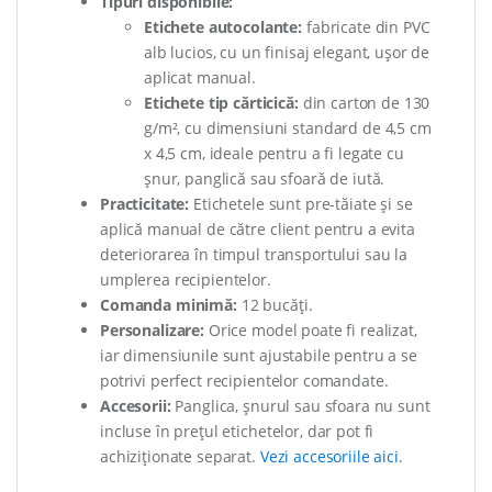
Tipuri disponibile:
Etichete autocolante:
fabricate din PVC
alb lucios, cu un finisaj elegant, ușor de
aplicat manual.
Etichete tip cărticică:
din carton de 130
g/m², cu dimensiuni standard de 4,5 cm
x 4,5 cm, ideale pentru a fi legate cu
șnur, panglică sau sfoară de iută.
Practicitate:
Etichetele sunt pre-tăiate și se
aplică manual de către client pentru a evita
deteriorarea în timpul transportului sau la
umplerea recipientelor.
Comanda minimă:
12 bucăți.
Personalizare:
Orice model poate fi realizat,
iar dimensiunile sunt ajustabile pentru a se
potrivi perfect recipientelor comandate.
Accesorii:
Panglica, șnurul sau sfoara nu sunt
incluse în prețul etichetelor, dar pot fi
achiziționate separat.
Vezi accesoriile aici
.