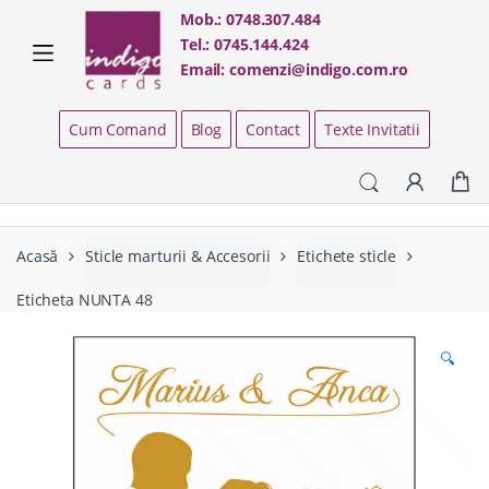
Skip
Skip
Mob.:
0748.307.484
to
to
Tel.:
0745.144.424
navigation
content
Email:
comenzi@indigo.com.ro
Cum Comand
Blog
Contact
Texte Invitatii
Acasă
Sticle marturii & Accesorii
Etichete sticle
Eticheta NUNTA 48
🔍