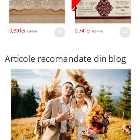
0,39
lei
0,74
lei
3,84
lei
5,04
lei
Articole recomandate din blog