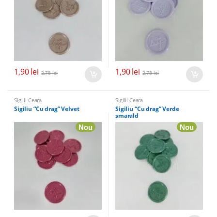
1,90
lei
1,90
lei
2,78
lei
2,78
lei
Sigilii Ceara
Sigilii Ceara
Sigiliu “Cu drag” Velvet
Sigiliu “Cu drag” Verde
smarald
Nou
Nou