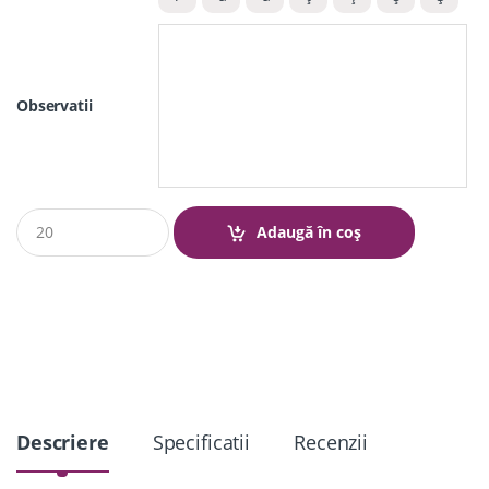
Observatii
Q
Adaugă în coș
u
a
n
t
i
t
y
Descriere
Specificatii
Recenzii