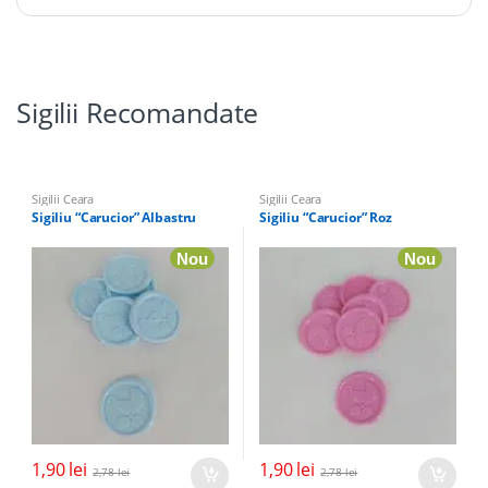
Sigilii Recomandate
Sigilii Ceara
Sigilii Ceara
Sigiliu “Carucior” Albastru
Sigiliu “Carucior” Roz
Nou
Nou
1,90
lei
1,90
lei
2,78
lei
2,78
lei