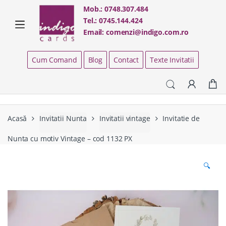
Skip
Skip
Mob.:
0748.307.484
to
to
Tel.:
0745.144.424
navigation
content
Email:
comenzi@indigo.com.ro
Cum Comand
Blog
Contact
Texte Invitatii
Acasă
Invitatii Nunta
Invitatii vintage
Invitatie de
Nunta cu motiv Vintage – cod 1132 PX
🔍