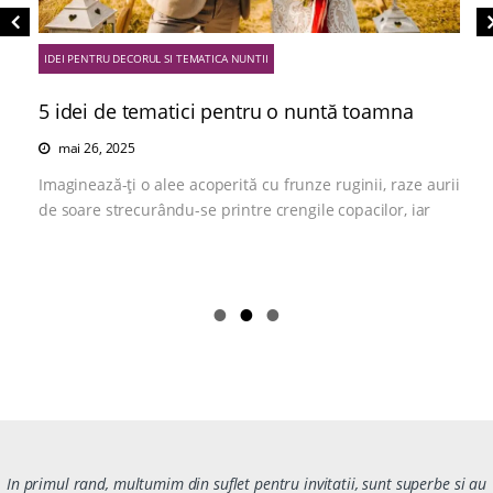
IDEI PENTRU DECORUL SI TEMATICA NUNTII
5 idei de tematici pentru o nuntă toamna
mai 26, 2025
Imaginează-ți o alee acoperită cu frunze ruginii, raze aurii
de soare strecurându-se printre crengile copacilor, iar
In primul rand, multumim din suflet pentru invitatii, sunt superbe si au