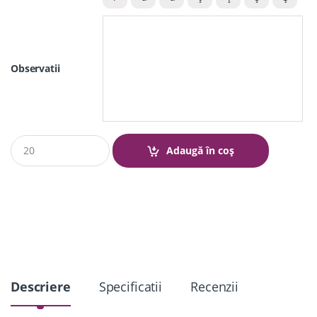
Observatii
Q
Adaugă în coș
u
a
n
t
i
t
y
Descriere
Specificatii
Recenzii