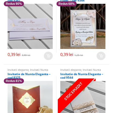
cod 9367
Floral – cod 9344
Redus 90%
Redus 68%
0,39
lei
0,39
lei
3,98
lei
1,25
lei
Invitatii elegante
,
Invitatii Nunta
Invitatii elegante
,
Invitatii Nunta
Invitatie de Nunta Eleganta –
Invitatie de Nunta Eleganta –
cod 8325
cod 9544
Redus 81%
STOC EPUIZAT