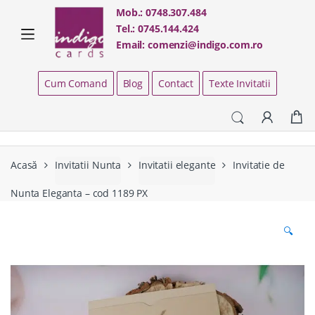
Skip
Skip
Mob.:
0748.307.484
to
to
Tel.:
0745.144.424
navigation
content
Email:
comenzi@indigo.com.ro
Cum Comand
Blog
Contact
Texte Invitatii
Acasă
Invitatii Nunta
Invitatii elegante
Invitatie de
Nunta Eleganta – cod 1189 PX
🔍