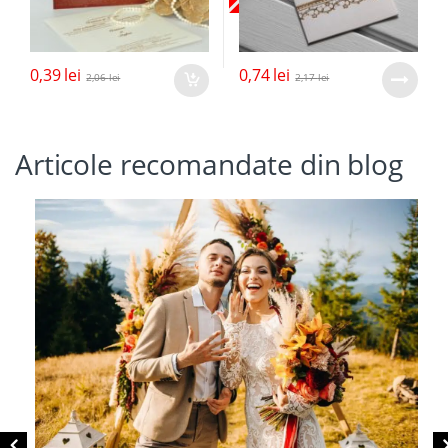
0,39
lei
0,74
lei
2,06
lei
2,17
lei
Articole recomandate din blog