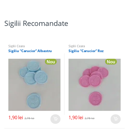
Sigilii Recomandate
Sigilii Ceara
Sigilii Ceara
Sigiliu “Carucior” Albastru
Sigiliu “Carucior” Roz
Nou
Nou
1,90
lei
1,90
lei
2,78
lei
2,78
lei